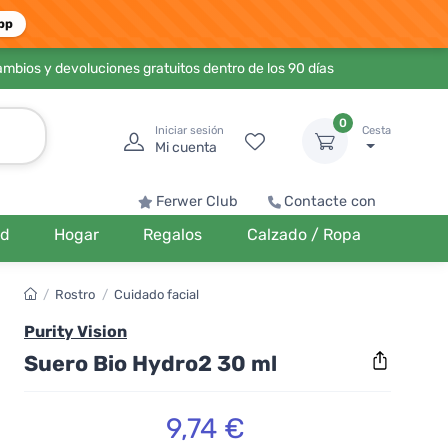
pp
ambios y devoluciones gratuitos dentro de los 90 días
0
Iniciar sesión
Cesta
Mi cuenta
Ferwer Club
Contacte con
ud
Hogar
Regalos
Calzado / Ropa
/
Rostro
/
Cuidado facial
Purity Vision
Suero Bio Hydro2 30 ml
9,74 €