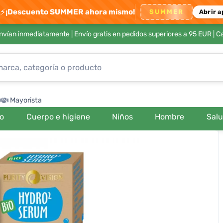
⚡
¡Descuento SUMMER ahora mismo!
SUMMER
Abrir a
envían inmediatamente |
Envío gratis en pedidos superiores a 95 EUR
| C
Mayorista
ro
Cuerpo e higiene
Niños
Hombre
Sal