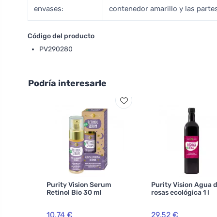
envases:
contenedor amarillo y las parte
Código del producto
PV290280
Podría interesarle
Purity Vision Serum
Purity Vision Agua 
Retinol Bio 30 ml
rosas ecológica 1 l
10,74 €
29,52 €