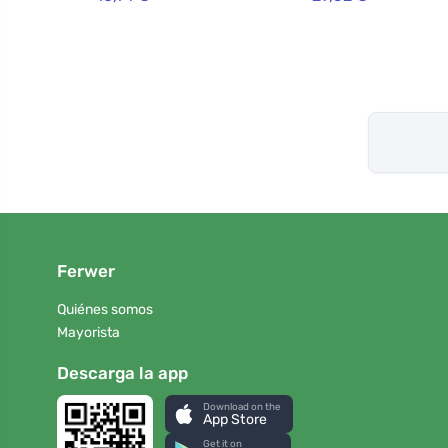
Ferwer
Quiénes somos
Mayorista
Descarga la app
Download on the
App Store
Get it on