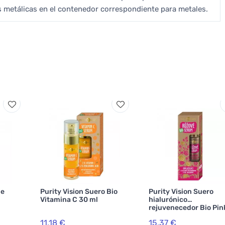
s metálicas en el contenedor correspondiente para metales.
de
Purity Vision Suero Bio
Purity Vision Suero
Vitamina C 30 ml
hialurónico
rejuvenecedor Bio Pin
50 ml
11,18 €
15,37 €