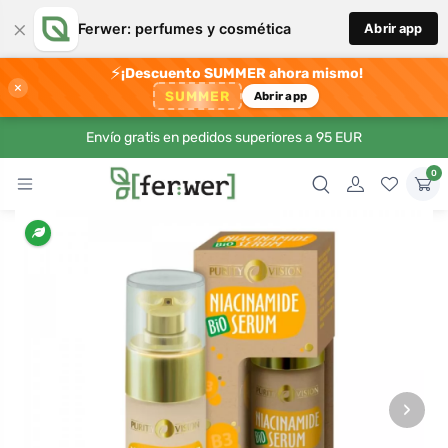
×
Ferwer: perfumes y cosmética
Abrir app
⚡
¡Descuento SUMMER ahora mismo!
×
SUMMER
Abrir app
Envío gratis en pedidos superiores a 95 EUR
0
›