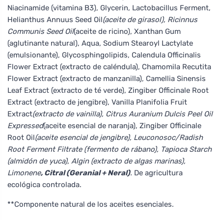
Niacinamide (vitamina B3), Glycerin, Lactobacillus Ferment,
Helianthus Annuus Seed Oil
(aceite de girasol), Ricinnus
Communis Seed Oil
(aceite de ricino), Xanthan Gum
(aglutinante natural), Aqua, Sodium Stearoyl Lactylate
(emulsionante), Glycosphingolipids, Calendula Officinalis
Flower Extract (extracto de caléndula), Chamomila Recutita
Flower Extract (extracto de manzanilla), Camellia Sinensis
Leaf Extract (extracto de té verde), Zingiber Officinale Root
Extract (extracto de jengibre), Vanilla Planifolia Fruit
Extract
(extracto de vainilla), Citrus Auranium Dulcis Peel Oil
Expressed
(aceite esencial de naranja), Zingiber Officinale
Root Oil
(aceite esencial de jengibre), Leuconosoc/Radish
Root Ferment Filtrate (fermento de rábano), Tapioca Starch
(almidón de yuca), Algin (extracto de algas marinas),
Limonene
, Citral (Geranial + Neral)
.
De agricultura
ecológica controlada.
**Componente natural de los aceites esenciales.