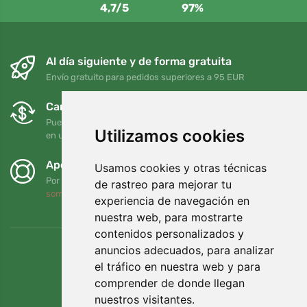
4,7/5
97%
Al día siguiente y de forma gratuita
Envío gratuito para pedidos superiores a 95 EUR
Cambios y devoluciones gratuitos
Puede devolver o cambiar su pedido en cualquier momento
Utilizamos cookies
en un plazo de 90 días
Apoyamos a Trees.org
Usamos cookies y otras técnicas
Por cada pedido plantamos un árbol. Leer más
Quiénes
de rastreo para mejorar tu
somos
.
experiencia de navegación en
nuestra web, para mostrarte
contenidos personalizados y
anuncios adecuados, para analizar
el tráfico en nuestra web y para
comprender de donde llegan
nuestros visitantes.