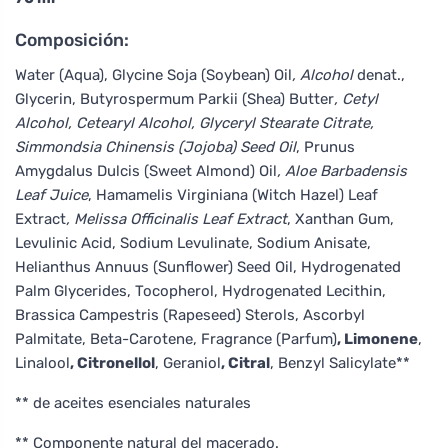
Composición:
Water (Aqua), Glycine Soja (Soybean) Oil
, Alcohol
denat.,
Glycerin, Butyrospermum Parkii (Shea) Butter
, Cetyl
Alcohol, Cetearyl Alcohol, Glyceryl Stearate Citrate,
Simmondsia Chinensis (Jojoba) Seed Oil
, Prunus
Amygdalus Dulcis (Sweet Almond) Oil
, Aloe Barbadensis
Leaf Juice
, Hamamelis Virginiana (Witch Hazel) Leaf
Extract
, Melissa Officinalis Leaf Extract
, Xanthan Gum,
Levulinic Acid, Sodium Levulinate, Sodium Anisate,
Helianthus Annuus (Sunflower) Seed Oil, Hydrogenated
Palm Glycerides, Tocopherol, Hydrogenated Lecithin,
Brassica Campestris (Rapeseed) Sterols, Ascorbyl
Palmitate, Beta-Carotene, Fragrance (Parfum)
, Limonene
,
Linalool
, Citronellol
, Geraniol
, Citral
, Benzyl Salicylate**
** de aceites esenciales naturales
** Componente natural del macerado.