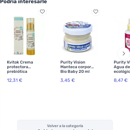
Podría interesarle
Kvitok Crema
Purity Vision
Purity V
protectora
Manteca corporal
Agua de
prebiótica
Bio Baby 20 ml
ecológic
infantil - cuerpo
ES
12,31 €
3,45 €
8,47 €
entero con
proteína de
avena (50 ml) -
protege contra
las influencias
externas
Volver a la categoría