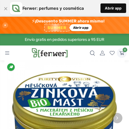
×
Ferwer: perfumes y cosmética
Abrir app
⚡
¡Descuento SUMMER ahora mismo!
×
SUMMER
Abrir app
Envío gratis en pedidos superiores a 95 EUR
0
›