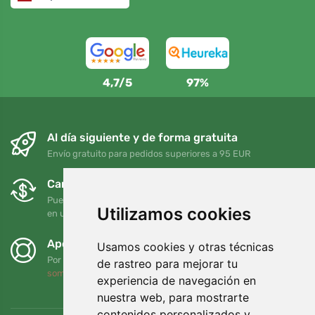
4,7/5
97%
Al día siguiente y de forma gratuita
Envío gratuito para pedidos superiores a 95 EUR
Cambios y devoluciones gratuitos
Puede devolver o cambiar su pedido en cualquier momento
Utilizamos cookies
en un plazo de 90 días
Apoyamos a Trees.org
Usamos cookies y otras técnicas
Por cada pedido plantamos un árbol. Leer más
Quiénes
de rastreo para mejorar tu
somos
.
experiencia de navegación en
nuestra web, para mostrarte
contenidos personalizados y