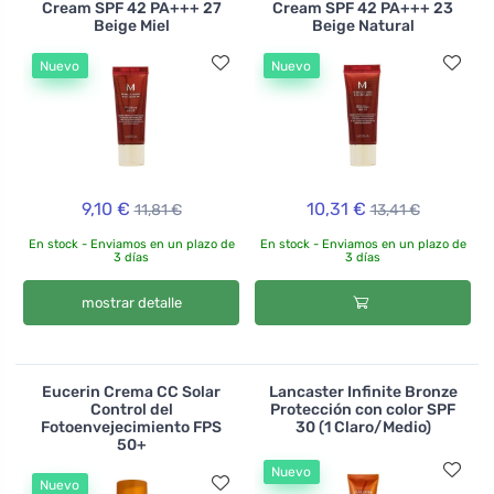
Cream SPF 42 PA+++ 27
Cream SPF 42 PA+++ 23
Beige Miel
Beige Natural
Nuevo
Nuevo
9,10 €
10,31 €
11,81 €
13,41 €
En stock - Enviamos en un plazo de
En stock - Enviamos en un plazo de
3 días
3 días
mostrar detalle
Eucerin Crema CC Solar
Lancaster Infinite Bronze
Control del
Protección con color SPF
Fotoenvejecimiento FPS
30 (1 Claro/Medio)
50+
Nuevo
Nuevo