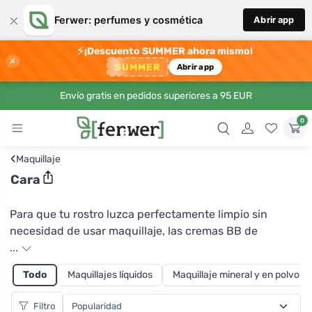
×
Ferwer: perfumes y cosmética
Abrir app
⚡
¡Descuento SUMMER ahora mismo!
×
SUMMER
Abrir app
Envío gratis en pedidos superiores a 95 EUR
0
‹
Maquillaje
Cara
Para que tu rostro luzca perfectamente limpio sin
necesidad de usar maquillaje, las cremas BB de
laSaponaria en diferentes tonos que se adaptan bien a
...
tu piel te ayudarán. Contienen agua de granada,
Todo
Maquillajes líquidos
Maquillaje mineral y en polvo
avellana, aceite de jojoba y ácido hialurónico. Unifican
el tono de la piel y la matizan al tiempo que la nutren e
Filtro