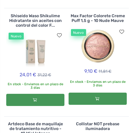
Shiseido Waso Shikulime
Max Factor Colorete Creme
Hidratante sin aceites con
Puff 1,5 g - 10 Nude Mauve
control del color F...
Nuevo
Nuevo
9,10 €
11,81 €
24,01 €
31,22 €
En stock - Enviamos en un plazo de
En stock - Enviamos en un plazo de
3 días
3 días
Artdeco Base de maquillaje
Collistar NOT prebase
de tratamiento nutritivo -
iluminadora