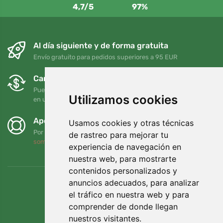
4,7/5
97%
Al día siguiente y de forma gratuita
Envío gratuito para pedidos superiores a 95 EUR
Cambios y devoluciones gratuitos
Puede devolver o cambiar su pedido en cualquier momento
Utilizamos cookies
en un plazo de 90 días
Apoyamos a Trees.org
Usamos cookies y otras técnicas
Por cada pedido plantamos un árbol. Leer más
Quiénes
de rastreo para mejorar tu
somos
.
experiencia de navegación en
nuestra web, para mostrarte
contenidos personalizados y
anuncios adecuados, para analizar
el tráfico en nuestra web y para
comprender de donde llegan
nuestros visitantes.