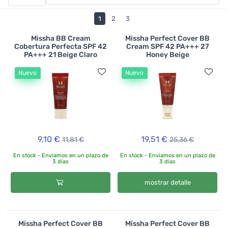
hidratan. La crema se extiende fácilmente y cubre bien.
Cuenta con la certificación Cosmetici Biologici, que
1
2
3
garantiza el origen puramente natural de todos los
ingredientes que contiene. ¿Qué tono le conviene más?
Missha BB Cream
Missha Perfect Cover BB
Cobertura Perfecta SPF 42
Cream SPF 42 PA+++ 27
¿El crema claro Like a Dream o el beige más oscuro?
PA+++ 21 Beige Claro
Honey Beige
Nuevo
Nuevo
9,10 €
19,51 €
11,81 €
25,36 €
En stock - Enviamos en un plazo de
En stock - Enviamos en un plazo de
3 días
3 días
mostrar detalle
Missha Perfect Cover BB
Missha Perfect Cover BB