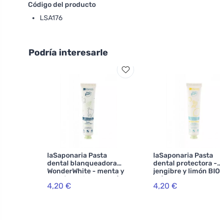
Código del producto
LSA176
Podría interesarle
laSaponaria Pasta
laSaponaria Pasta
dental blanqueadora
dental protectora -
WonderWhite - menta y
jengibre y limón BIO
carbón activado BIO (75
ml)
4,20 €
4,20 €
ml)