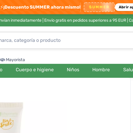
⚡
¡Descuento SUMMER ahora mismo!
SUMMER
Abrir a
envían inmediatamente |
Envío gratis en pedidos superiores a 95 EUR
| C
Mayorista
ro
Cuerpo e higiene
Niños
Hombre
Sal