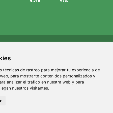
4,7/5
97%
Apoyamos a Trees.org
Por cada pedido plantamos un árbol. Leer más
Quiénes
kies
somos
.
 técnicas de rastreo para mejorar tu experiencia de
 web, para mostrarte contenidos personalizados y
ra analizar el tráfico en nuestra web y para
egan nuestros visitantes.
r