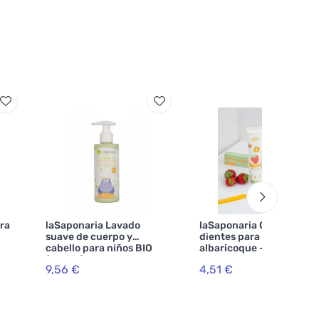
ra
laSaponaria Lavado
laSaponaria Cepillo de
suave de cuerpo y
dientes para niños -
cabello para niños BIO
albaricoque - materiales
(190 ml)
100% naturales
9,56 €
4,51 €