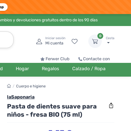
pp
ambios y devoluciones gratuitos dentro de los 90 días
0
Iniciar sesión
Cesta
Mi cuenta
Ferwer Club
Contacte con
ud
Hogar
Regalos
Calzado / Ropa
/
Cuerpo e higiene
laSaponaria
Pasta de dientes suave para
niños - fresa BIO (75 ml)