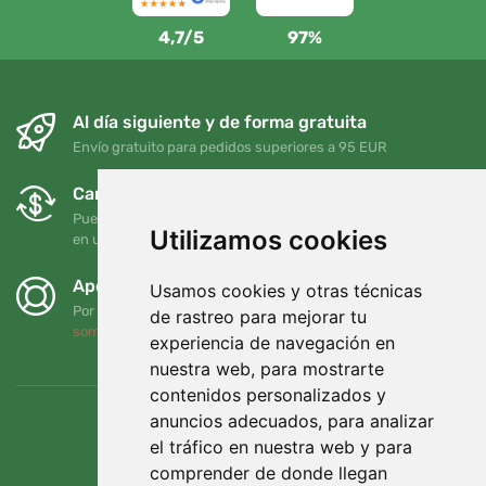
4,7/5
97%
Al día siguiente y de forma gratuita
Envío gratuito para pedidos superiores a 95 EUR
Cambios y devoluciones gratuitos
Puede devolver o cambiar su pedido en cualquier momento
Utilizamos cookies
en un plazo de 90 días
Apoyamos a Trees.org
Usamos cookies y otras técnicas
Por cada pedido plantamos un árbol. Leer más
Quiénes
de rastreo para mejorar tu
somos
.
experiencia de navegación en
nuestra web, para mostrarte
contenidos personalizados y
anuncios adecuados, para analizar
el tráfico en nuestra web y para
comprender de donde llegan