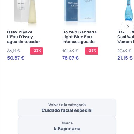
Issey Miyake
Dolce & Gabbana
Davidoff
L'Eau D'Issey
Light Blue Eau
Cool Wat
agua de tocador
Intense agua de
Women 
para mujer 100
perfume para
Toilette
66,11 €
101,49 €
27,49 €
-23%
-23%
ml
mujer 100 ml
mujer 3
loción c
50,87 €
78,07 €
21,15 €
Volver a la categoría
Cuidado facial especial
Marca
laSaponaria