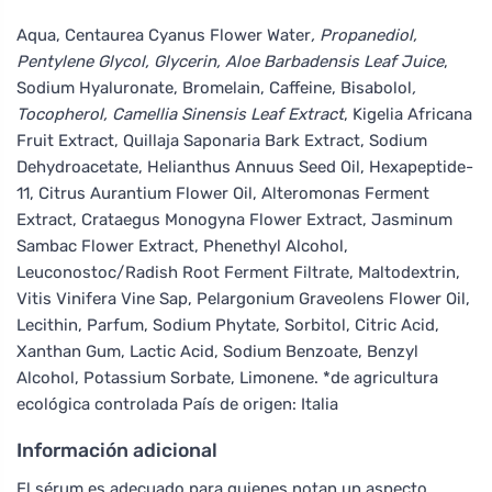
Aqua, Centaurea Cyanus Flower Water
, Propanediol,
Pentylene Glycol, Glycerin, Aloe Barbadensis Leaf Juice
,
Sodium Hyaluronate, Bromelain, Caffeine, Bisabolol
,
Tocopherol, Camellia Sinensis Leaf Extract
, Kigelia Africana
Fruit Extract, Quillaja Saponaria Bark Extract, Sodium
Dehydroacetate, Helianthus Annuus Seed Oil, Hexapeptide-
11, Citrus Aurantium Flower Oil, Alteromonas Ferment
Extract, Crataegus Monogyna Flower Extract, Jasminum
Sambac Flower Extract, Phenethyl Alcohol,
Leuconostoc/Radish Root Ferment Filtrate, Maltodextrin,
Vitis Vinifera Vine Sap, Pelargonium Graveolens Flower Oil,
Lecithin, Parfum, Sodium Phytate, Sorbitol, Citric Acid,
Xanthan Gum, Lactic Acid, Sodium Benzoate, Benzyl
Alcohol, Potassium Sorbate, Limonene. *de agricultura
ecológica controlada País de origen: Italia
Información adicional
El sérum es adecuado para quienes notan un aspecto