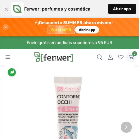
×
Ferwer: perfumes y cosmética
Abrir app
⚡
¡Descuento SUMMER ahora mismo!
×
SUMMER
Abrir app
Envío gratis en pedidos superiores a 95 EUR
0
›