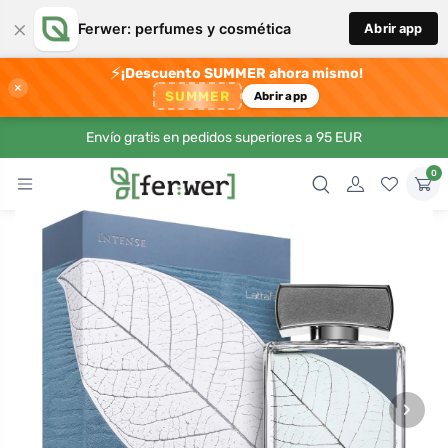
×
Ferwer: perfumes y cosmética
Abrir app
⚡
¡Descuento SUMMER ahora mismo!
×
SUMMER
Abrir app
Envío gratis en pedidos superiores a 95 EUR
0
›