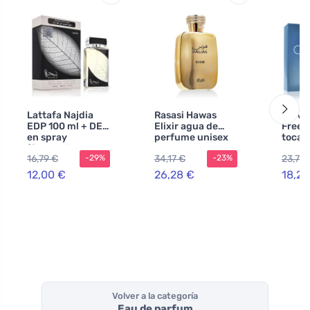
Lattafa Najdia
Rasasi Hawas
Calvin
EDP 100 ml + DEO
Elixir agua de
Free 
en spray
perfume unisex
tocad
(fragancia
hombr
16,79 €
34,17 €
23,72 
-29%
-23%
aleatoria del
fabricante) 50 ml
12,00 €
26,28 €
18,25
UNISEX
Volver a la categoría
Eau de parfum