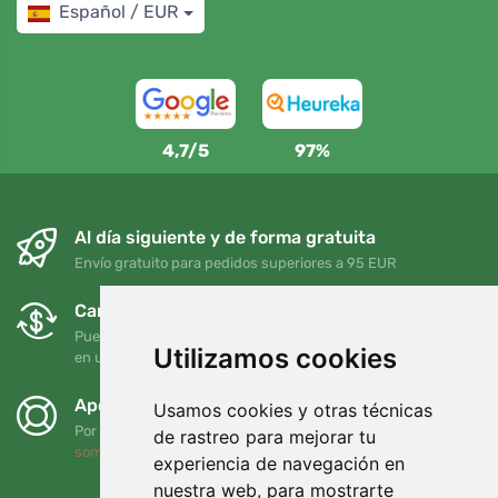
Español / EUR
4,7/5
97%
Al día siguiente y de forma gratuita
Envío gratuito para pedidos superiores a 95 EUR
Cambios y devoluciones gratuitos
Puede devolver o cambiar su pedido en cualquier momento
Utilizamos cookies
en un plazo de 90 días
Apoyamos a Trees.org
Usamos cookies y otras técnicas
Por cada pedido plantamos un árbol. Leer más
Quiénes
de rastreo para mejorar tu
somos
.
experiencia de navegación en
nuestra web, para mostrarte