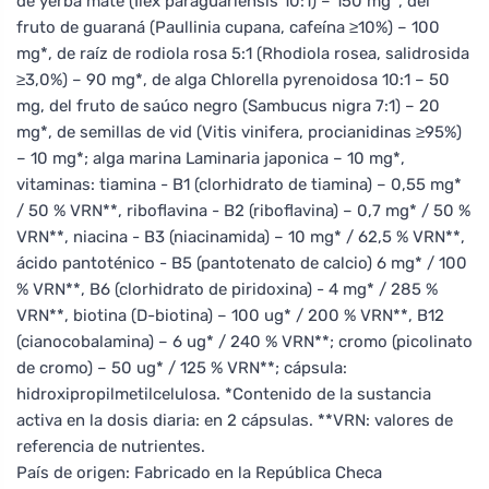
de yerba mate (Ilex paraguariensis 10:1) – 150 mg*, del
fruto de guaraná (Paullinia cupana, cafeína ≥10%) – 100
mg*, de raíz de rodiola rosa 5:1 (Rhodiola rosea, salidrosida
≥3,0%) – 90 mg*, de alga Chlorella pyrenoidosa 10:1 – 50
mg, del fruto de saúco negro (Sambucus nigra 7:1) – 20
mg*, de semillas de vid (Vitis vinifera, procianidinas ≥95%)
– 10 mg*; alga marina Laminaria japonica – 10 mg*,
vitaminas: tiamina - B1 (clorhidrato de tiamina) – 0,55 mg*
/ 50 % VRN**, riboflavina - B2 (riboflavina) – 0,7 mg* / 50 %
VRN**, niacina - B3 (niacinamida) – 10 mg* / 62,5 % VRN**,
ácido pantoténico - B5 (pantotenato de calcio) 6 mg* / 100
% VRN**, B6 (clorhidrato de piridoxina) - 4 mg* / 285 %
VRN**, biotina (D-biotina) – 100 ug* / 200 % VRN**, B12
(cianocobalamina) – 6 ug* / 240 % VRN**; cromo (picolinato
de cromo) – 50 ug* / 125 % VRN**; cápsula:
hidroxipropilmetilcelulosa. *Contenido de la sustancia
activa en la dosis diaria: en 2 cápsulas. **VRN: valores de
referencia de nutrientes.
País de origen: Fabricado en la República Checa