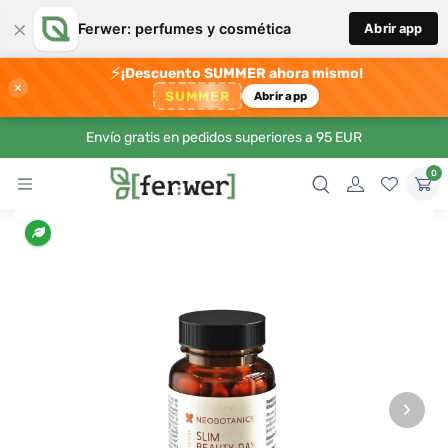
×
Ferwer: perfumes y cosmética
Abrir app
⚡
¡Descuento SUMMER ahora mismo!
×
SUMMER
Abrir app
Envío gratis en pedidos superiores a 95 EUR
0
›