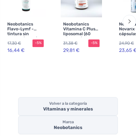
Neobotanics
Neobotanics
Neobota
Flavo-Lymf -
Vitamina C Plus
Novarix 
tintura sin
liposomal (60
cápsulas
alcohol (50 ml) -
cápsulas) - con
el siste
17,30 €
31,38 €
24,90 €
-5%
-5%
sistema linfático
selenio y zinc
vascular
y vascular
microci
16,44 €
29,81 €
23,65 
Volver a la categoría
Vitaminas y minerales
Marca
Neobotanics