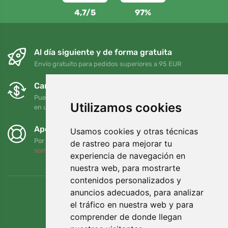
4,7/5
97%
Al día siguiente y de forma gratuita
Envío gratuito para pedidos superiores a 95 EUR
Cambios y devoluciones gratuitos
Puede devolver o cambiar su pedido en cualquier momento
Utilizamos cookies
en un plazo de 90 días
Apoyamos a Trees.org
Usamos cookies y otras técnicas
Por cada pedido plantamos un árbol. Leer más
Quiénes
de rastreo para mejorar tu
somos
.
experiencia de navegación en
nuestra web, para mostrarte
contenidos personalizados y
anuncios adecuados, para analizar
el tráfico en nuestra web y para
comprender de donde llegan