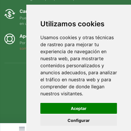
Cambios y devoluciones gratuitos
Puede devolver o cambiar su pedido en cualquier momento
Utilizamos cookies
en un plazo de 90 días
Apoyamos a Trees.org
Usamos cookies y otras técnicas
Por cada pedido plantamos un árbol. Leer más
Quiénes
de rastreo para mejorar tu
somos
.
experiencia de navegación en
nuestra web, para mostrarte
contenidos personalizados y
anuncios adecuados, para analizar
el tráfico en nuestra web y para
comprender de donde llegan
nuestros visitantes.
Aceptar
Configurar