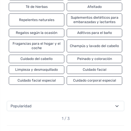
Té de hierbas
Afeitado
Suplementos dietéticos para
Repelentes naturales
embarazadas y lactantes
Regalos según la ocasión
Aditivos para el baño
Fragancias para el hogar y el
Champús y lavado del cabello
coche
Cuidado del cabello
Peinado y coloración
Limpieza y desmaquillado
Cuidado facial
Cuidado facial especial
Cuidado corporal especial
1 / 3