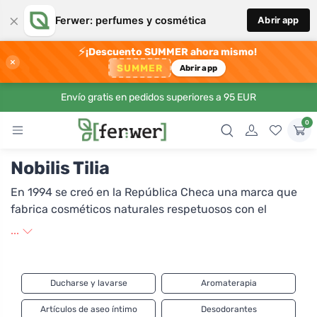
×
Ferwer: perfumes y cosmética
Abrir app
⚡
¡Descuento SUMMER ahora mismo!
×
SUMMER
Abrir app
Envío gratis en pedidos superiores a 95 EUR
0
Nobilis Tilia
En 1994 se creó en la República Checa una marca que
fabrica cosméticos naturales respetuosos con el
cuerpo y la naturaleza. Respetando las plantas y
...
utilizando los ingredientes naturales más puros, bajo la
marca Nobilis Tilia se crea una amplia gama de
productos cosméticos para niños y adultos. Los aceites
Ducharse y lavarse
Aromaterapia
esenciales son una parte importante de cada producto.
La aromaterapia puede tener un efecto muy
Artículos de aseo íntimo
Desodorantes