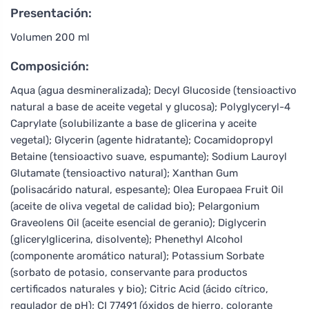
Presentación:
Volumen 200 ml
Composición:
Aqua (agua desmineralizada); Decyl Glucoside (tensioactivo
natural a base de aceite vegetal y glucosa); Polyglyceryl-4
Caprylate (solubilizante a base de glicerina y aceite
vegetal); Glycerin (agente hidratante); Cocamidopropyl
Betaine (tensioactivo suave, espumante); Sodium Lauroyl
Glutamate (tensioactivo natural); Xanthan Gum
(polisacárido natural, espesante); Olea Europaea Fruit Oil
(aceite de oliva vegetal de calidad bio); Pelargonium
Graveolens Oil (aceite esencial de geranio); Diglycerin
(glicerylglicerina, disolvente); Phenethyl Alcohol
(componente aromático natural); Potassium Sorbate
(sorbato de potasio, conservante para productos
certificados naturales y bio); Citric Acid (ácido cítrico,
regulador de pH); CI 77491 (óxidos de hierro, colorante