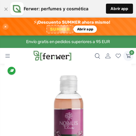
×
Ferwer: perfumes y cosmética
Abrir app
⚡
¡Descuento SUMMER ahora mismo!
×
SUMMER
Abrir app
Envío gratis en pedidos superiores a 95 EUR
0