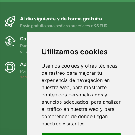
Al día siguiente y de forma gratuita
Envío gratuito para pedidos superiores a 95 EUR
Cambios y devoluciones gratuitos
Puede devolver o cambiar su pedido en cualquier momento
Utilizamos cookies
en un plazo de 90 días
Apoyamos a Trees.org
Usamos cookies y otras técnicas
Por cada pedido plantamos un árbol. Leer más
Quiénes
de rastreo para mejorar tu
somos
.
experiencia de navegación en
nuestra web, para mostrarte
contenidos personalizados y
anuncios adecuados, para analizar
el tráfico en nuestra web y para
comprender de donde llegan
nuestros visitantes.