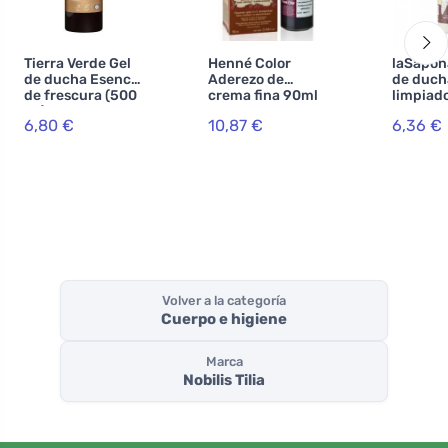
Tierra Verde Gel
Henné Color
laSapon
de ducha Esencia
Aderezo de
de duch
de frescura (500
crema fina 90ml
limpiad
ml)
Castaño oscuro
con zan
6,80 €
10,87 €
6,36 €
vainilla
ml)
Volver a la categoría
Cuerpo e higiene
Marca
Nobilis Tilia