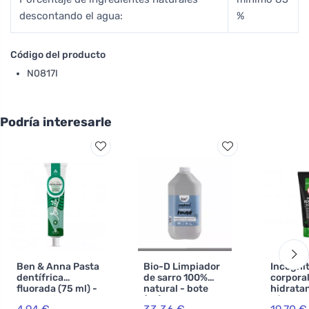
descontando el agua:
%
Código del producto
N0817I
Podría interesarle
Ben & Anna Pasta
Bio-D Limpiador
Incogni
dentífrica
de sarro 100%
corpora
fluorada (75 ml) -
natural - bote
hidrata
Spearmint - con
(5L)
efecto 