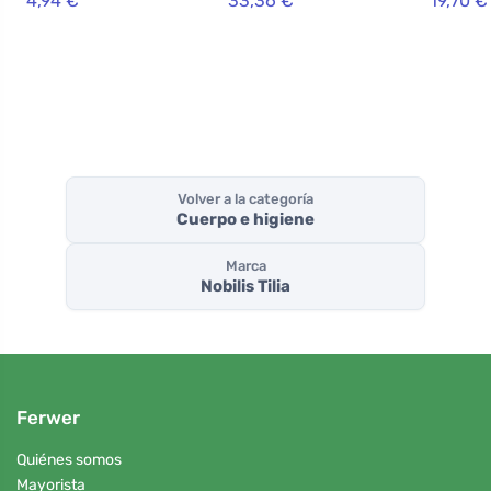
4,94 €
33,36 €
19,70 €
menta fresca
(100 ml)
clínica
forma
indepen
Volver a la categoría
Cuerpo e higiene
Marca
Nobilis Tilia
Ferwer
Quiénes somos
Mayorista