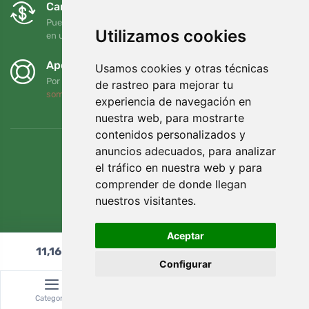
Cambios y devoluciones gratuitos
Puede devolver o cambiar su pedido en cualquier momento
Utilizamos cookies
en un plazo de 90 días
Apoyamos a Trees.org
Usamos cookies y otras técnicas
Por cada pedido plantamos un árbol. Leer más
Quiénes
de rastreo para mejorar tu
somos
.
experiencia de navegación en
nuestra web, para mostrarte
contenidos personalizados y
anuncios adecuados, para analizar
el tráfico en nuestra web y para
comprender de donde llegan
nuestros visitantes.
Aceptar
11,16
€
Añadir al carrito
Configurar
© Topshelf s.r.o. Todos los derechos reservados.
Categoría
Buscar
Cesta