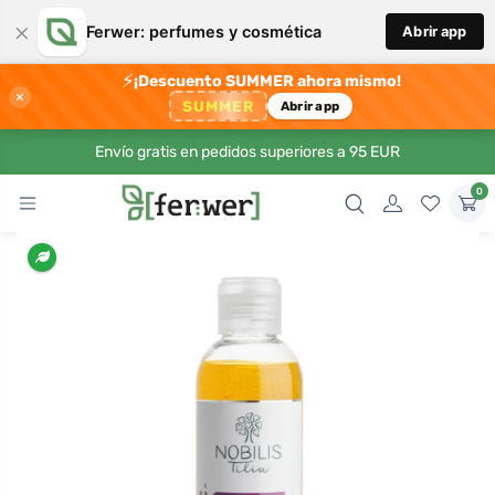
×
Ferwer: perfumes y cosmética
Abrir app
⚡
¡Descuento SUMMER ahora mismo!
×
SUMMER
Abrir app
Envío gratis en pedidos superiores a 95 EUR
0