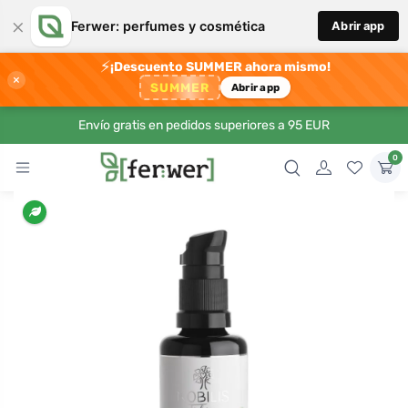
×
Ferwer: perfumes y cosmética
Abrir app
⚡
¡Descuento SUMMER ahora mismo!
×
SUMMER
Abrir app
Envío gratis en pedidos superiores a 95 EUR
0