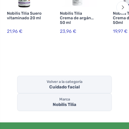
Nobilis Tilia Suero
Nobilis Tilia
Nobilis T
vitaminado 20 ml
Crema de argán
Crema d
50 ml
50ml
21,96 €
23,96 €
19,97 €
Volver a la categoría
Cuidado facial
Marca
Nobilis Tilia