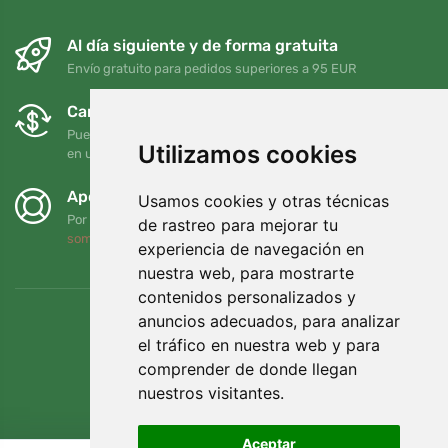
Al día siguiente y de forma gratuita
Envío gratuito para pedidos superiores a 95 EUR
Cambios y devoluciones gratuitos
Puede devolver o cambiar su pedido en cualquier momento
Utilizamos cookies
en un plazo de 90 días
Apoyamos a Trees.org
Usamos cookies y otras técnicas
Por cada pedido plantamos un árbol. Leer más
Quiénes
de rastreo para mejorar tu
somos
.
experiencia de navegación en
nuestra web, para mostrarte
contenidos personalizados y
anuncios adecuados, para analizar
el tráfico en nuestra web y para
comprender de donde llegan
nuestros visitantes.
Aceptar