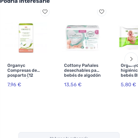
Podría interesarle
Organyc
Cottony Pañales
Organyc
Compresas de
desechables para
higiénic
posparto (12
bebés de algodón
bebés B
unidades) - 100%
ecológico de 2 a 5
unidade
7,96 €
13,56 €
5,80 €
algodón
kg
orgánico, 6 gotas