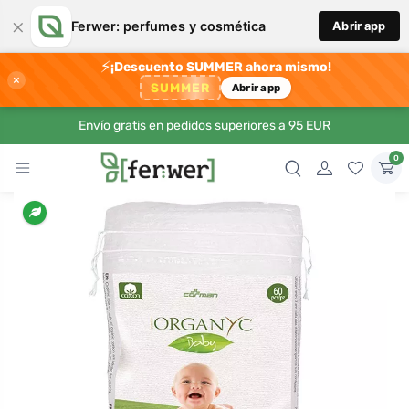
×
Ferwer: perfumes y cosmética
Abrir app
⚡
¡Descuento SUMMER ahora mismo!
×
SUMMER
Abrir app
Envío gratis en pedidos superiores a 95 EUR
0