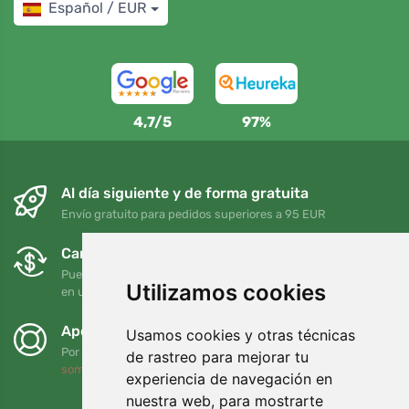
Español / EUR
4,7/5
97%
Al día siguiente y de forma gratuita
Envío gratuito para pedidos superiores a 95 EUR
Cambios y devoluciones gratuitos
Puede devolver o cambiar su pedido en cualquier momento
Utilizamos cookies
en un plazo de 90 días
Apoyamos a Trees.org
Usamos cookies y otras técnicas
Por cada pedido plantamos un árbol. Leer más
Quiénes
de rastreo para mejorar tu
somos
.
experiencia de navegación en
nuestra web, para mostrarte