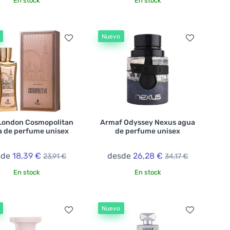
En stock
En stock
Nuevo
London Cosmopolitan
Armaf Odyssey Nexus agua
 de perfume unisex
de perfume unisex
sde
18,39 €
desde
26,28 €
23,91 €
34,17 €
En stock
En stock
Nuevo