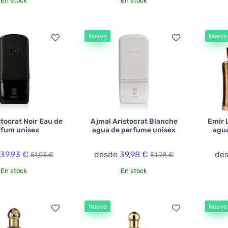
En stock
En stock
Nuevo
Nuevo
tocrat Noir Eau de
Ajmal Aristocrat Blanche
Emir 
rfum unisex
agua de perfume unisex
agua
39,93 €
desde
39,98 €
de
51,93 €
51,98 €
En stock
En stock
Nuevo
Nuevo