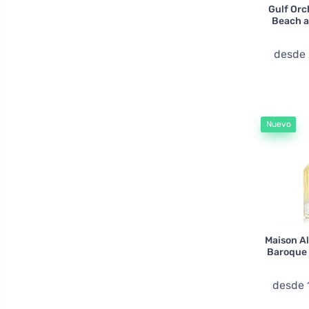
Gulf Orc
David Beckham
Beach 
Delroba
desde
Diesel
Diptyque
Dsquared2
Eisenberg
Nuevo
Elizabeth Arden
Emir
Escentric Molecules
Etat Libre D’Orange
Flavia
Maison A
Fragrance World
Baroque
Franck Boclet
desde
Franck Olivier
Frederic Malle