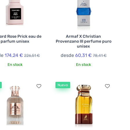
ord Rose Prick eau de
Armaf X Christian
parfum unisex
Provenzano III perfume puro
unisex
de
174,24 €
desde
60,31 €
226,51 €
78,41 €
En stock
En stock
Nuevo