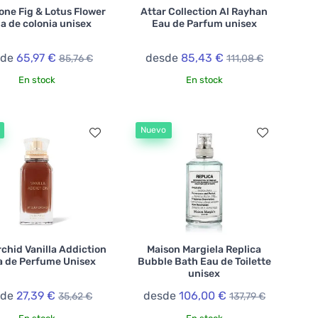
one Fig & Lotus Flower
Attar Collection Al Rayhan
a de colonia unisex
Eau de Parfum unisex
sde
65,97 €
desde
85,43 €
85,76 €
111,08 €
En stock
En stock
Nuevo
rchid Vanilla Addiction
Maison Margiela Replica
 de Perfume Unisex
Bubble Bath Eau de Toilette
unisex
sde
27,39 €
desde
106,00 €
35,62 €
137,79 €