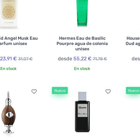
id Angel Musk Eau
Hermes Eau de Basilic
House
arfum unisex
Pourpre agua de colonia
Oud ag
unisex
e
23,91 €
desde
55,22 €
de
31,07 €
71,78 €
En stock
En stock
Nuevo
Nuevo