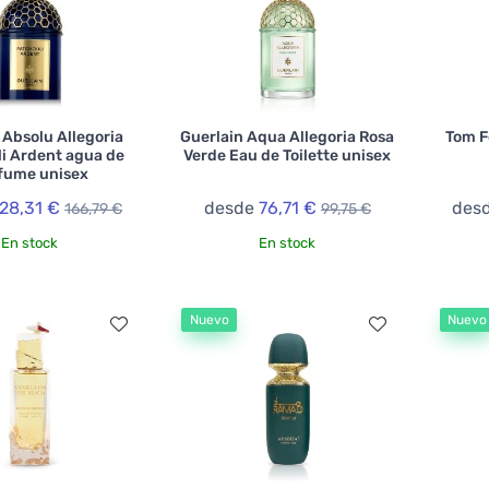
 Absolu Allegoria
Guerlain Aqua Allegoria Rosa
Tom F
i Ardent agua de
Verde Eau de Toilette unisex
fume unisex
28,31 €
desde
76,71 €
des
166,79 €
99,75 €
En stock
En stock
Nuevo
Nuevo