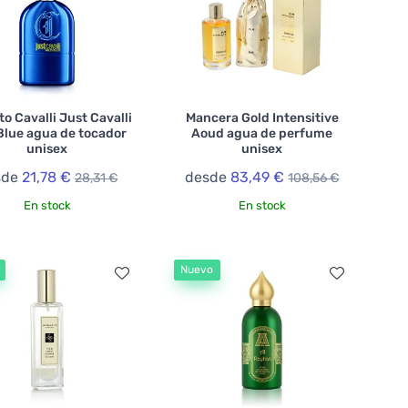
o Cavalli Just Cavalli
Mancera Gold Intensitive
Blue agua de tocador
Aoud agua de perfume
unisex
unisex
sde
21,78 €
desde
83,49 €
28,31 €
108,56 €
En stock
En stock
Nuevo