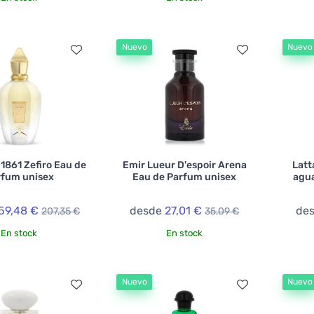
Nuevo
Nuevo
 1861 Zefiro Eau de
Emir Lueur D'espoir Arena
Latt
rfum unisex
Eau de Parfum unisex
agua
59,48 €
desde
27,01 €
de
207,35 €
35,09 €
En stock
En stock
Nuevo
Nuevo