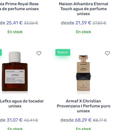
la Prime Royal Rose
Maison Alhambra Eternal
 de perfume unisex
Touch agua de perfume
unisex
sde
25,41 €
desde
21,39 €
33,06 €
27,83 €
En stock
En stock
Nuevo
 Lefko agua de tocador
Armaf X Christian
unisex
Provenzano I Perfume puro
unisex
sde
31,07 €
desde
68,29 €
40,41 €
88,77 €
En stock
En stock