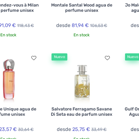
endez-vous à Milan
Montale Santal Wood agua de
Jo Mal
 perfume unisex
perfume unisex
agu
91,09 €
desde
81,94 €
de
118,43 €
106,53 €
En stock
En stock
Nuevo
Nuevo
ce Unique agua de
Salvatore Ferragamo Savane
Gulf O
fume unisex
Di Seta eau de parfum unisex
Agua
23,57 €
desde
25,75 €
de
30,64 €
33,49 €