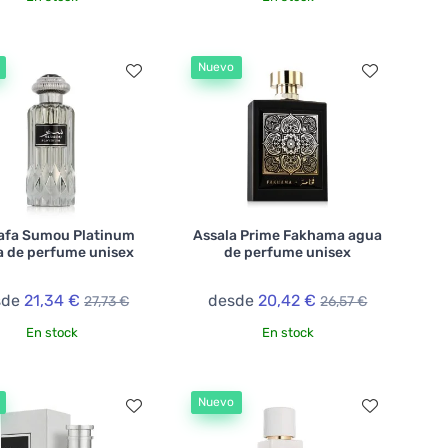
Nuevo
afa Sumou Platinum
Assala Prime Fakhama agua
 de perfume unisex
de perfume unisex
sde
21,34 €
desde
20,42 €
27,73 €
26,57 €
En stock
En stock
Nuevo