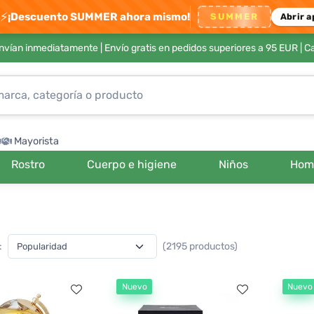
⚡
¡Descuento SUMMER ahora mismo!
SUMMER
Abrir a
envían inmediatamente |
Envío gratis en pedidos superiores a 95 EUR
| C
Mayorista
Rostro
Cuerpo e higiene
Niños
Hom
:
(2195 productos)
Nuevo
Nuevo