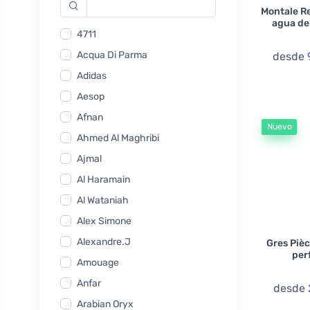
Montale R
agua de
4711
Acqua Di Parma
desde
Adidas
Aesop
Afnan
Nuevo
Ahmed Al Maghribi
Ajmal
Al Haramain
Al Wataniah
Alex Simone
Alexandre.J
Gres Piè
per
Amouage
Anfar
desde
Arabian Oryx