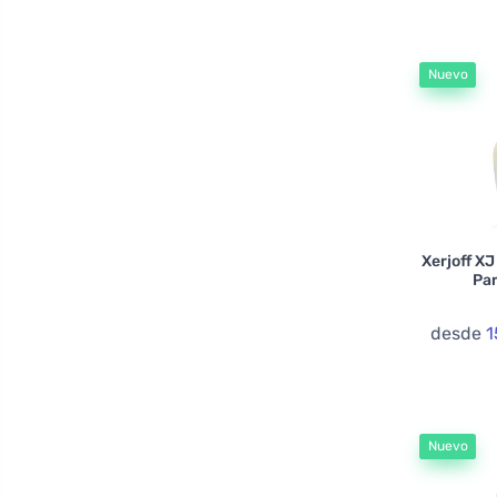
French Avenue
Giardini Di Toscana
Nuevo
Giorgio Armani
Gisada
Grandeur
Gres
Gucci
Xerjoff XJ
Guerlain
Pa
Guess
Gulf Orchid
desde
1
Hamidi
Hermes
Histoires De Parfums
Nuevo
House of Perfumes
Initio