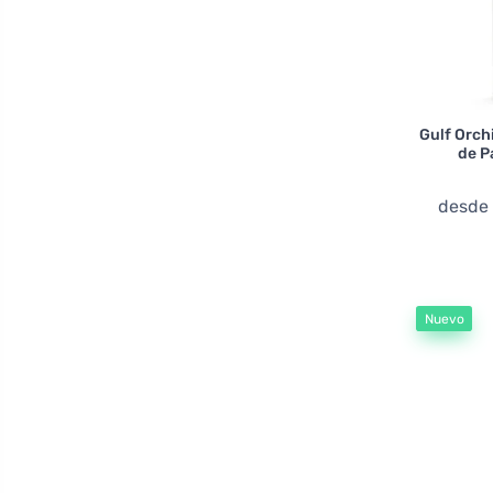
Jenny Glow
Jo Malone
Jovan
Juliette Has A Gun
Gulf Orch
de P
Just Jack
Kajal
desd
Karl Lagerfeld
Khadlaj
Killer Oud
Nuevo
Korres
La Fede
Lalique
Lattafa
Le Falconé