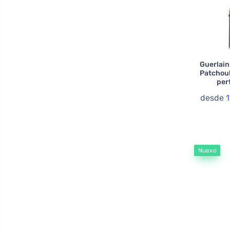
Bentley
Billie Eilish
Bois 1920
Bond No. 9
Guerlain
Patchoul
Boucheron
per
Bvlgari
desde
1
By Kilian
Byredo
Calvin Klein
Carner Barcelona
Nuevo
Cartier
Chloé
Chopard
Creed
Cuba