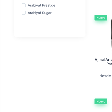
Arabiyat Prestige
Arabiyat Sugar
Nuevo
Ard Al Zaafaran
Armaf
Armani Privé
Asdaaf
Assala Prime
Athoor Al Alam
Ajmal Aris
Pa
Atkinsons
Atralia
desde
Attar Collection
Atyaab
Autobiography
Nuevo
Banana Republic
BDK Parfums