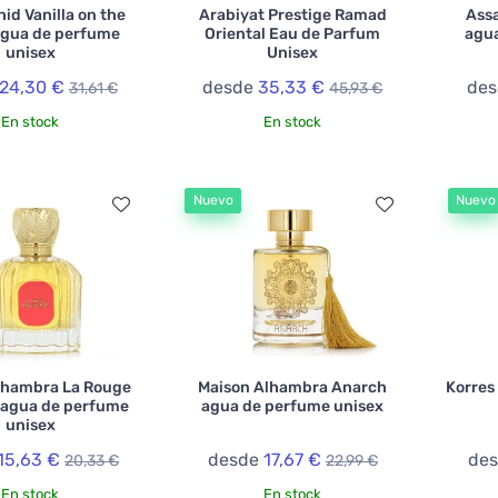
hid Vanilla on the
Arabiyat Prestige Ramad
Assa
agua de perfume
Oriental Eau de Parfum
agua
unisex
Unisex
24,30 €
desde
35,33 €
de
31,61 €
45,93 €
En stock
En stock
Nuevo
Nuevo
lhambra La Rouge
Maison Alhambra Anarch
Korres
 agua de perfume
agua de perfume unisex
unisex
15,63 €
desde
17,67 €
de
20,33 €
22,99 €
En stock
En stock