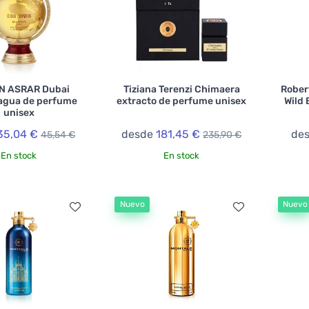
N ASRAR Dubai
Tiziana Terenzi Chimaera
Robert
agua de perfume
extracto de perfume unisex
Wild 
unisex
35,04 €
desde
181,45 €
de
45,54 €
235,90 €
En stock
En stock
Nuevo
Nuevo