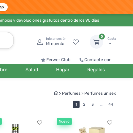
pp
ambios y devoluciones gratuitos dentro de los 90 días
0
Iniciar sesión
Cesta
Mi cuenta
Ferwer Club
Contacte con
bre
Salud
Hogar
Regalos
>
Perfumes
>
Perfumes unisex
1
2
3
...
44
Nuevo