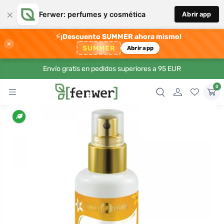
×
Ferwer: perfumes y cosmética
Abrir app
⚡
¡Descuento SUMMER ahora mismo!
×
SUMMER
Abrir app
Envío gratis en pedidos superiores a 95 EUR
0