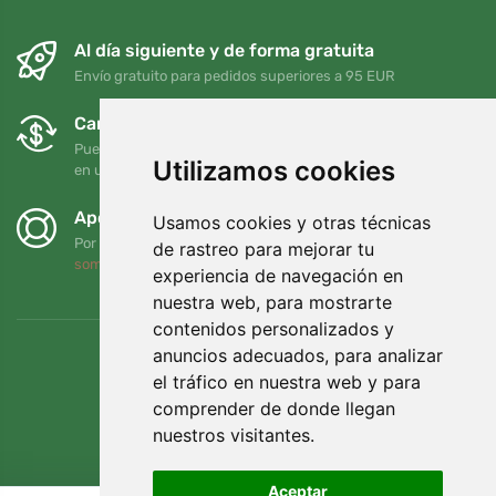
Al día siguiente y de forma gratuita
Envío gratuito para pedidos superiores a 95 EUR
Cambios y devoluciones gratuitos
Puede devolver o cambiar su pedido en cualquier momento
Utilizamos cookies
en un plazo de 90 días
Apoyamos a Trees.org
Usamos cookies y otras técnicas
Por cada pedido plantamos un árbol. Leer más
Quiénes
de rastreo para mejorar tu
somos
.
experiencia de navegación en
nuestra web, para mostrarte
contenidos personalizados y
anuncios adecuados, para analizar
el tráfico en nuestra web y para
comprender de donde llegan
nuestros visitantes.
Aceptar