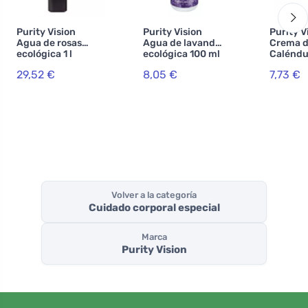
Purity Vision
Purity Vision
Purity V
Agua de rosas
Agua de lavanda
Crema 
ecológica 1 l
ecológica 100 ml
Caléndu
SOS 70 
29,52 €
8,05 €
7,73 €
Volver a la categoría
Cuidado corporal especial
Marca
Purity Vision