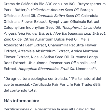
Crema de Caléndula Bio SOS con zinc INCI: Butyrospermum
Parkii Butter
/•, Helianthus Annuus Seed Oil
, Borago
Officinalis Seed Oil
, Cannabis Sativa Seed Oil
, Calendula
Officinalis Flower Extract, Symphytum Officinale Extract,
Calophyllum Inophyllum Seed Oil
, Tocopherol, Lavandula
Angustifolia Flower Extract, Aloe Barbadensis Leaf Extract
,
Zinc Oxide, Citrus Aurantium Dulcis Peel Oil, Melia
Azadirachta Leaf Extract, Chamomilla Recutita Flower
Extract, Artemisia Absinthium Extract, Arnica Montana
Flower Extract, Nigella Sativa Seed Oil, Curcuma Longa
Root Extract, Ubiquinone, Rosmarinus Officinalis Leaf
Extract
, Hippophae Rhamnoides Fruit Oil
, Limonene**.
*De agricultura ecológica controlada. **Parte natural del
aceite esencial. •Certificado Fair For Life Fair Trade: 68%
del contenido total.
Más información:
Certificaciones que garantizan la más alta calidad del