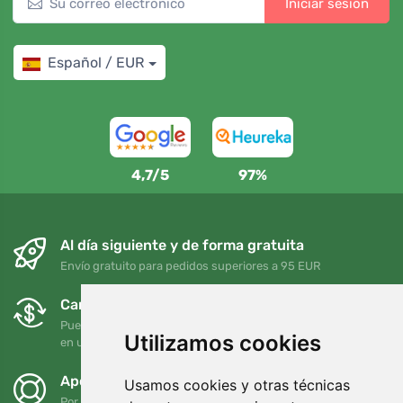
Iniciar sesión
Español / EUR
4,7/5
97%
Al día siguiente y de forma gratuita
Envío gratuito para pedidos superiores a 95 EUR
Cambios y devoluciones gratuitos
Puede devolver o cambiar su pedido en cualquier momento
Utilizamos cookies
en un plazo de 90 días
Apoyamos a Trees.org
Usamos cookies y otras técnicas
Por cada pedido plantamos un árbol. Leer más
Quiénes