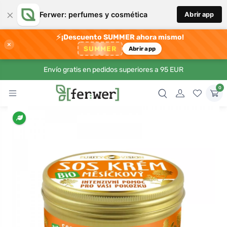
×
Ferwer: perfumes y cosmética
Abrir app
⚡
¡Descuento SUMMER ahora mismo!
×
SUMMER
Abrir app
Envío gratis en pedidos superiores a 95 EUR
0