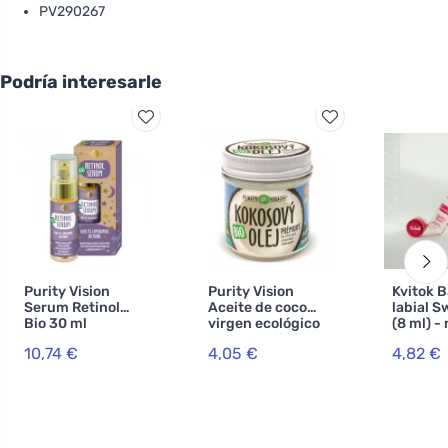
PV290267
Podría interesarle
Purity Vision
Purity Vision
Kvitok 
Serum Retinol
Aceite de coco
labial S
Bio 30 ml
virgen ecológico
(8 ml) -
de comercio justo
ligerame
10,74 €
4,05 €
4,82 €
120 ml
labios