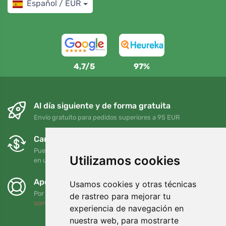
Español / EUR
4,7/5
97%
Al día siguiente y de forma gratuita
Envío gratuito para pedidos superiores a 95 EUR
Cambios y devoluciones gratuitos
Puede devolver o cambiar su pedido en cualquier momento
Utilizamos cookies
en un plazo de 90 días
Apoyamos a Trees.org
Usamos cookies y otras técnicas
Por cada pedido plantamos un árbol. Leer más
Quiénes
de rastreo para mejorar tu
somos
.
experiencia de navegación en
nuestra web, para mostrarte