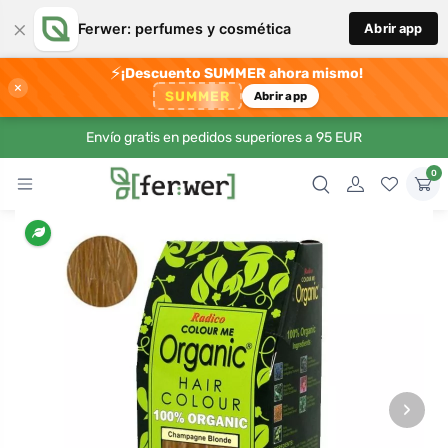
×
Ferwer: perfumes y cosmética
Abrir app
⚡
¡Descuento SUMMER ahora mismo!
×
SUMMER
Abrir app
Envío gratis en pedidos superiores a 95 EUR
0
›