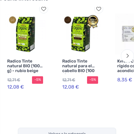
Radico Tinte
Radico Tinte
Kvitok 
natural BIO (100
natural para el
rígido c
g) - rubio beige
cabello BIO (100
acondic
g) - marrón
Maca XXL
8,35 €
12,71 €
12,71 €
-5%
-5%
oscuro
estimula
crecimi
12,08 €
12,08 €
cabello
Volver a la categoría