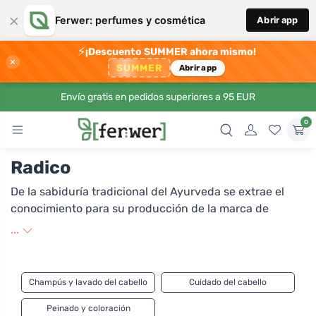
×
Ferwer: perfumes y cosmética
Abrir app
⚡
¡Descuento SUMMER ahora mismo!
×
SUMMER
Abrir app
Envío gratis en pedidos superiores a 95 EUR
0
Radico
De la sabiduría tradicional del Ayurveda se extrae el
conocimiento para su producción de la marca de
productos herbales para el cuidado de su cabello
...
Radico. El fundador de la marca es Sanjeev Bhatta,
quien, junto con su equipo de colaboradores, desarrolla
y prueba constantemente nuevas formas de ponernos
Champús y lavado del cabello
Cuidado del cabello
en contacto con la naturaleza en nuestra vida
cotidiana. Así, con humildad, delicadeza y un enfoque
Peinado y coloración