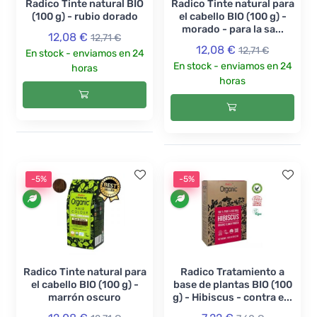
Radico Tinte natural BIO
Radico Tinte natural para
(100 g) - rubio dorado
el cabello BIO (100 g) -
morado - para la sa...
12,08 €
12,71 €
12,08 €
12,71 €
En stock - enviamos en 24
En stock - enviamos en 24
horas
horas
-5%
-5%
Radico Tinte natural para
Radico Tratamiento a
el cabello BIO (100 g) -
base de plantas BIO (100
marrón oscuro
g) - Hibiscus - contra e...