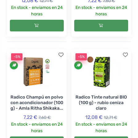
12,08 €
7,22 €
12,71 €
7,60 €
En stock - enviamos en 24
En stock - enviamos en 24
horas
horas
-5%
-5%
Radico Champú en polvo
Radico Tinte natural BIO
con acondicionador (100
(100 g) - rubio ceniza
g) - Amla Ritha Shikaka...
claro
7,22 €
12,08 €
7,60 €
12,71 €
En stock - enviamos en 24
En stock - enviamos en 24
horas
horas