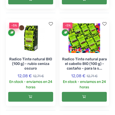
-5%
-5%
Radico Tinte natural BIO
Radico Tinte natural para
(100 g) - rubio ceniza
el cabello BIO (100 g) -
oscuro
castaño - para la s...
12,08 €
12,08 €
12,71 €
12,71 €
En stock - enviamos en 24
En stock - enviamos en 24
horas
horas