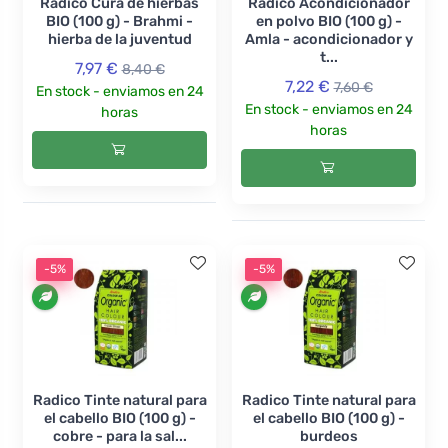
Radico Cura de hierbas
Radico Acondicionador
BIO (100 g) - Brahmi -
en polvo BIO (100 g) -
hierba de la juventud
Amla - acondicionador y
t...
7,97 €
8,40 €
7,22 €
7,60 €
En stock - enviamos en 24
En stock - enviamos en 24
horas
horas
-5%
-5%
Radico Tinte natural para
Radico Tinte natural para
el cabello BIO (100 g) -
el cabello BIO (100 g) -
cobre - para la sal...
burdeos