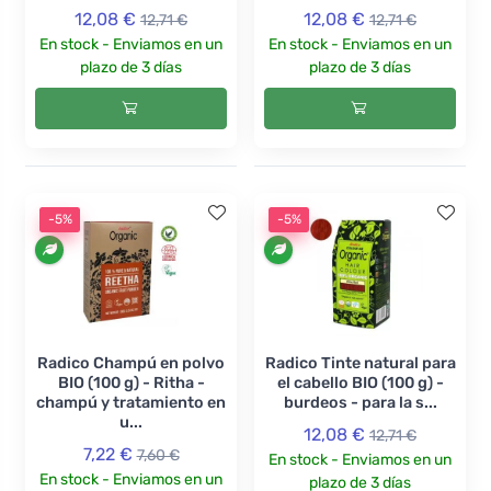
12,08 €
12,08 €
12,71 €
12,71 €
En stock - Enviamos en un
En stock - Enviamos en un
plazo de 3 días
plazo de 3 días
-5%
-5%
Radico Champú en polvo
Radico Tinte natural para
BIO (100 g) - Ritha -
el cabello BIO (100 g) -
champú y tratamiento en
burdeos - para la s...
u...
12,08 €
12,71 €
7,22 €
7,60 €
En stock - Enviamos en un
En stock - Enviamos en un
plazo de 3 días