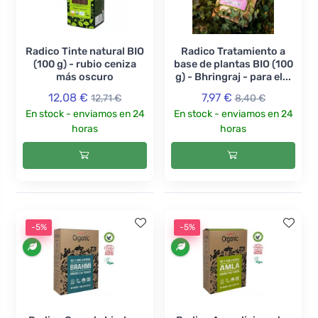
Radico Tinte natural BIO
Radico Tratamiento a
(100 g) - rubio ceniza
base de plantas BIO (100
más oscuro
g) - Bhringraj - para el...
12,08 €
7,97 €
12,71 €
8,40 €
En stock - enviamos en 24
En stock - enviamos en 24
horas
horas
-5%
-5%