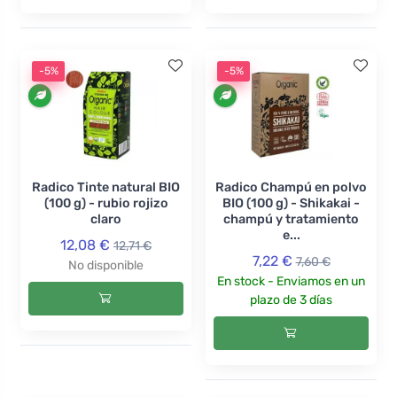
-5%
-5%
Radico Tinte natural BIO
Radico Champú en polvo
(100 g) - rubio rojizo
BIO (100 g) - Shikakai -
claro
champú y tratamiento
e...
12,08 €
12,71 €
7,22 €
7,60 €
No disponible
En stock - Enviamos en un
plazo de 3 días