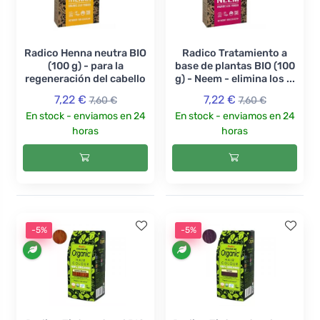
Radico Henna neutra BIO
Radico Tratamiento a
(100 g) - para la
base de plantas BIO (100
regeneración del cabello
g) - Neem - elimina los ...
7,22 €
7,22 €
7,60 €
7,60 €
En stock - enviamos en 24
En stock - enviamos en 24
horas
horas
-5%
-5%