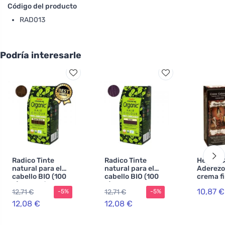
Código del producto
RAD013
Podría interesarle
Radico Tinte
Radico Tinte
Henné C
natural para el
natural para el
Aderezo
cabello BIO (100
cabello BIO (100
crema f
g) - marrón
g) - morado -
Negro
10,87 €
12,71 €
12,71 €
-5%
-5%
oscuro
para la salud, el
brillo y la fuerza
12,08 €
12,08 €