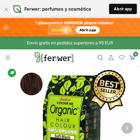
×
Ferwer: perfumes y cosmética
Abrir app
⚡
¡Descuento SUMMER ahora mismo!
×
SUMMER
Abrir app
Envío gratis en pedidos superiores a 95 EUR
0
›