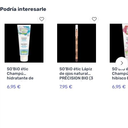
Podría interesarle
SO’BiO étic
SO’BiO étic Lápiz
SO’BiO é
Champú
de ojos natural
Champú
hidratante de
PRÉCISION BIO (3
hibisco 
coco y ácido
g) 02 marrón BIO
cabello 
6,95 €
7,95 €
6,95 €
hialurónico BIO
- realza tus ojos
con mec
(250 ml) - para
ml) - ma
todo tipo de
color ra
cabello