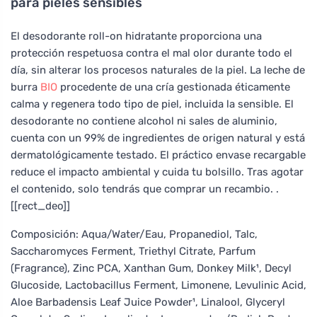
para pieles sensibles
El desodorante roll-on hidratante proporciona una
protección respetuosa contra el mal olor durante todo el
día, sin alterar los procesos naturales de la piel. La leche de
burra
BIO
procedente de una cría gestionada éticamente
calma y regenera todo tipo de piel, incluida la sensible. El
desodorante no contiene alcohol ni sales de aluminio,
cuenta con un 99% de ingredientes de origen natural y está
dermatológicamente testado. El práctico envase recargable
reduce el impacto ambiental y cuida tu bolsillo. Tras agotar
el contenido, solo tendrás que comprar un recambio. .
[[rect_deo]]
Composición: Aqua/Water/Eau, Propanediol, Talc,
Saccharomyces Ferment, Triethyl Citrate, Parfum
(Fragrance), Zinc PCA, Xanthan Gum, Donkey Milk¹, Decyl
Glucoside, Lactobacillus Ferment, Limonene, Levulinic Acid,
Aloe Barbadensis Leaf Juice Powder¹, Linalool, Glyceryl