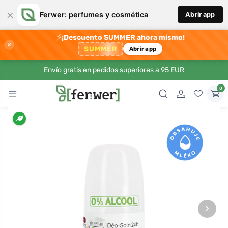
×
Ferwer: perfumes y cosmética
Abrir app
⚡
¡Descuento SUMMER ahora mismo!
×
SUMMER
Abrir app
Envío gratis en pedidos superiores a 95 EUR
0
›