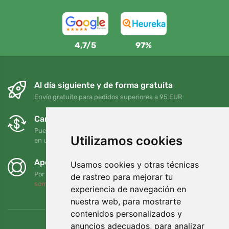
4,7/5
97%
Al día siguiente y de forma gratuita
Envío gratuito para pedidos superiores a 95 EUR
Cambios y devoluciones gratuitos
Puede devolver o cambiar su pedido en cualquier momento
Utilizamos cookies
en un plazo de 90 días
Apoyamos a Trees.org
Usamos cookies y otras técnicas
Por cada pedido plantamos un árbol. Leer más
Quiénes
de rastreo para mejorar tu
somos
.
experiencia de navegación en
nuestra web, para mostrarte
contenidos personalizados y
anuncios adecuados, para analizar