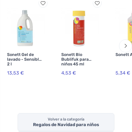
Sonett Gel de
Sonett Bio
Sonett A
lavado - Sensible
Bublifuk para
2 l
niños 45 ml
13,53 €
4,53 €
5,34 €
Volver a la categoría
Regalos de Navidad para niños