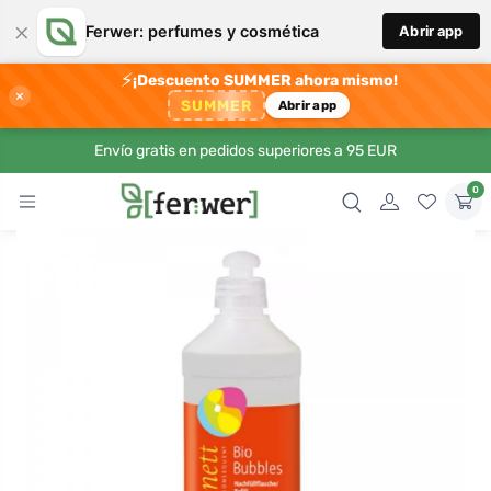
×
Ferwer: perfumes y cosmética
Abrir app
⚡
¡Descuento SUMMER ahora mismo!
×
SUMMER
Abrir app
Envío gratis en pedidos superiores a 95 EUR
0