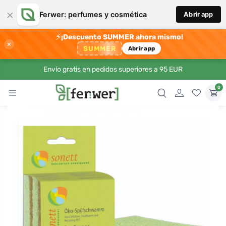
×
Ferwer: perfumes y cosmética
Abrir app
⚡
¡Descuento SUMMER ahora mismo!
×
SUMMER
Abrir app
Envío gratis en pedidos superiores a 95 EUR
0