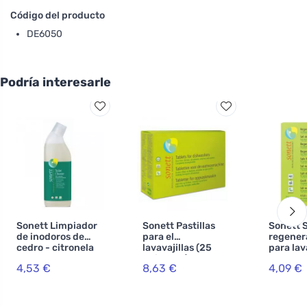
Código del producto
DE6050
Podría interesarle
Sonett Limpiador
Sonett Pastillas
Sonett S
de inodoros de
para el
regener
cedro - citronela
lavavajillas (25
para lav
750 ml
unidades) 500 g
2 kg
4,53 €
8,63 €
4,09 €