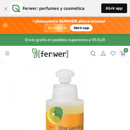
×
Ferwer: perfumes y cosmética
Abrir app
⚡
¡Descuento SUMMER ahora mismo!
×
SUMMER
Abrir app
Envío gratis en pedidos superiores a 95 EUR
0