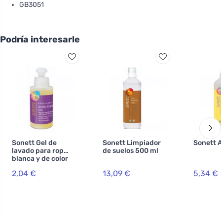
GB3051
Podría interesarle
Sonett Gel de
Sonett Limpiador
Sonett A
lavado para ropa
de suelos 500 ml
blanca y de color
120 ml
2,04 €
13,09 €
5,34 €