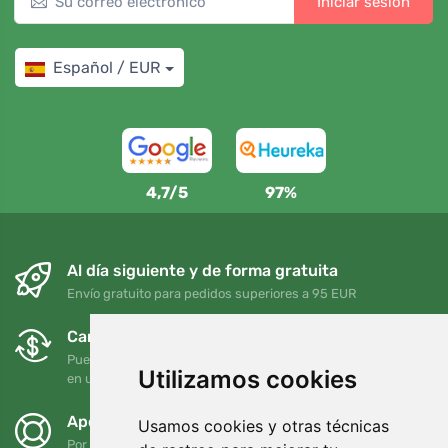
Iniciar sesión
Español / EUR
4,7/5
97%
Al día siguiente y de forma gratuita
Envío gratuito para pedidos superiores a 95 EUR
Cambios y devoluciones gratuitos
Puede devolver o cambiar su pedido en cualquier momento
Utilizamos cookies
en un plazo de 90 días
Apoyamos a Trees.org
Usamos cookies y otras técnicas
Por cada pedido plantamos un árbol. Leer más
Quiénes