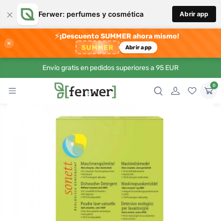
×
Ferwer: perfumes y cosmética
Abrir app
⚡
¡Descuento SUMMER ahora mismo!
×
SUMMER
Abrir app
Envío gratis en pedidos superiores a 95 EUR
0