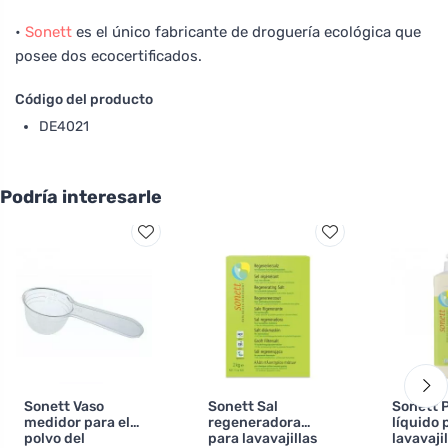
•
Sonett
es el único fabricante de droguería ecológica que
posee dos ecocertificados.
Código del producto
DE4021
Podría interesarle
Sonett Vaso
Sonett Sal
Sonett P
medidor para el
regeneradora
líquido 
polvo del
para lavavajillas
lavavaji