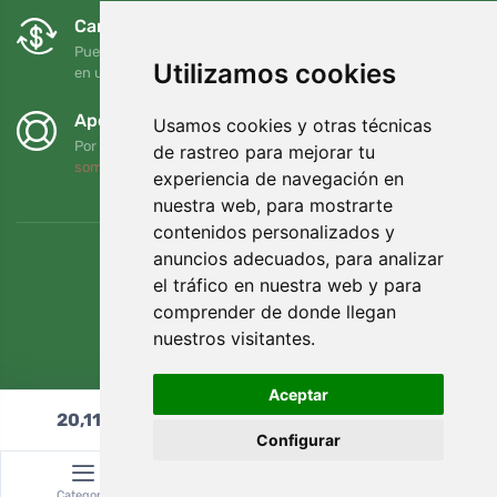
Cambios y devoluciones gratuitos
Puede devolver o cambiar su pedido en cualquier momento
Utilizamos cookies
en un plazo de 90 días
Apoyamos a Trees.org
Usamos cookies y otras técnicas
Por cada pedido plantamos un árbol. Leer más
Quiénes
de rastreo para mejorar tu
somos
.
experiencia de navegación en
nuestra web, para mostrarte
contenidos personalizados y
anuncios adecuados, para analizar
el tráfico en nuestra web y para
comprender de donde llegan
nuestros visitantes.
Aceptar
20,11
€
Añadir al carrito
Configurar
© Topshelf s.r.o. Todos los derechos reservados.
Categoría
Buscar
Cesta