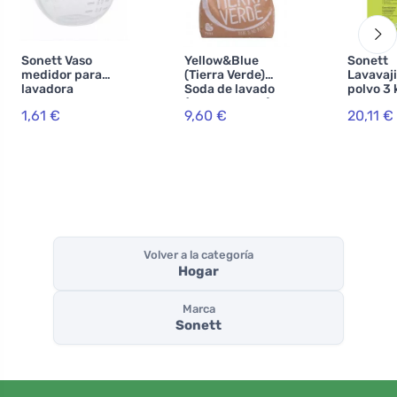
Sonett Vaso
Yellow&Blue
Sonett
medidor para
(Tierra Verde)
Lavavaji
lavadora
Soda de lavado
polvo 3 
(bolsa de 5 kg) -
1,61 €
9,60 €
20,11 €
para la
producción de
polvo casero
Volver a la categoría
Hogar
Marca
Sonett