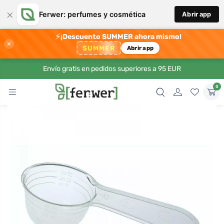
×
Ferwer: perfumes y cosmética
Abrir app
⚡
¡Descuento SUMMER ahora mismo!
×
SUMMER
Abrir app
Envío gratis en pedidos superiores a 95 EUR
0