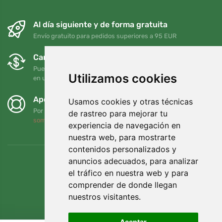
Al día siguiente y de forma gratuita
Envío gratuito para pedidos superiores a 95 EUR
Cambios y devoluciones gratuitos
Puede devolver o cambiar su pedido en cualquier momento
Utilizamos cookies
en un plazo de 90 días
Apoyamos a Trees.org
Usamos cookies y otras técnicas
Por cada pedido plantamos un árbol. Leer más
Quiénes
de rastreo para mejorar tu
somos
.
experiencia de navegación en
nuestra web, para mostrarte
contenidos personalizados y
anuncios adecuados, para analizar
el tráfico en nuestra web y para
comprender de donde llegan
nuestros visitantes.
Aceptar