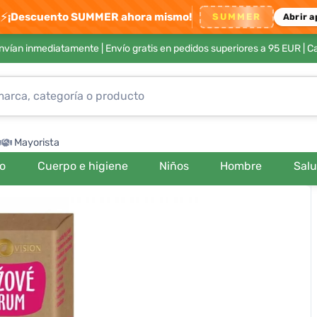
⚡
¡Descuento SUMMER ahora mismo!
SUMMER
Abrir a
envían inmediatamente |
Envío gratis en pedidos superiores a 95 EUR
| C
Mayorista
ro
Cuerpo e higiene
Niños
Hombre
Sal