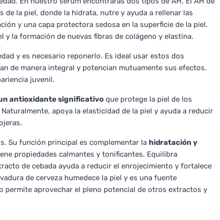
edad. En nuestro sérum encontrarás dos tipos de AH. El AH de
e la piel, donde la hidrata, nutre y ayuda a rellenar las
ción y una capa protectora sedosa en la superficie de la piel.
el y la formación de nuevas fibras de colágeno y elastina.
edad y es necesario reponerlo. Es ideal usar estos dos
an de manera integral y potencian mutuamente sus efectos.
ariencia juvenil.
un antioxidante significativo
que protege la piel de los
 Naturalmente, apoya la elasticidad de la piel y ayuda a reducir
ojeras.
os. Su función principal es complementar la
hidratación y
iene propiedades calmantes y tonificantes. Equilibra
xtracto de cebada ayuda a reducir el enrojecimiento y fortalece
levadura de cerveza humedece la piel y es una fuente
lo permite aprovechar el pleno potencial de otros extractos y