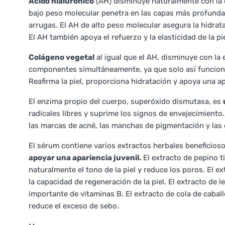
Ácido hialurónico
(AH) disminuye naturalmente con la 
bajo peso molecular penetra en las capas más profundas d
arrugas. El AH de alto peso molecular asegura la hidrata
El AH también apoya el refuerzo y la elasticidad de la pi
Colágeno vegetal
al igual que el AH, disminuye con la 
componentes simultáneamente, ya que solo así funcion
Reafirma la piel, proporciona hidratación y apoya una ap
El enzima propio del cuerpo, superóxido dismutasa, es
radicales libres y suprime los signos de envejecimiento.
las marcas de acné, las manchas de pigmentación y las 
El sérum contiene varios extractos herbales beneficios
apoyar una apariencia juvenil.
El extracto de pepino t
naturalmente el tono de la piel y reduce los poros. El e
la capacidad de regeneración de la piel. El extracto de 
importante de vitaminas B. El extracto de cola de cabal
reduce el exceso de sebo.