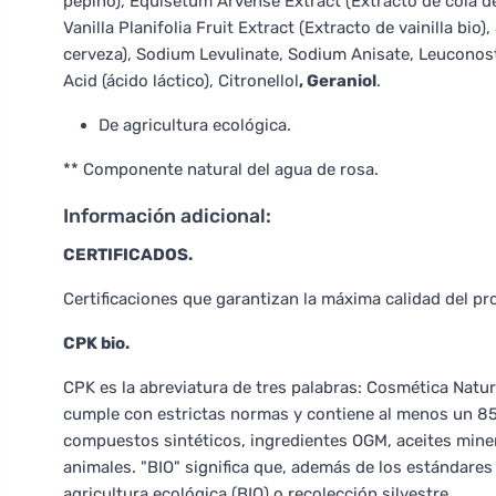
pepino), Equisetum Arvense Extract (Extracto de cola d
Vanilla Planifolia Fruit Extract (Extracto de vainilla bi
cerveza), Sodium Levulinate, Sodium Anisate, Leuconos
Acid (ácido láctico), Citronellol
, Geraniol
.
De agricultura ecológica.
** Componente natural del agua de rosa.
Información adicional:
CERTIFICADOS.
Certificaciones que garantizan la máxima calidad del pr
CPK bio.
CPK es la abreviatura de tres palabras: Cosmética Natura
cumple con estrictas normas y contiene al menos un 85
compuestos sintéticos, ingredientes OGM, aceites mine
animales. "BIO" significa que, además de los estándares
agricultura ecológica (BIO) o recolección silvestre.