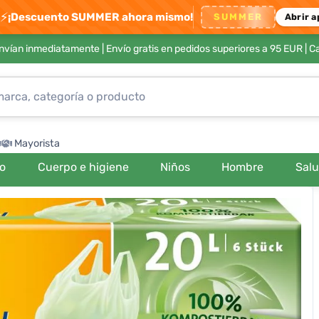
⚡
¡Descuento SUMMER ahora mismo!
SUMMER
Abrir a
envían inmediatamente |
Envío gratis en pedidos superiores a 95 EUR
| C
Mayorista
ro
Cuerpo e higiene
Niños
Hombre
Sal