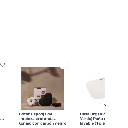
Kvitok Esponja de
Casa Organica (Tierra
a
limpieza profunda
Verde) Paño de cocina
Konjac con carbón negro
lavable (1 pieza) - de
activado
algodón ecológico y