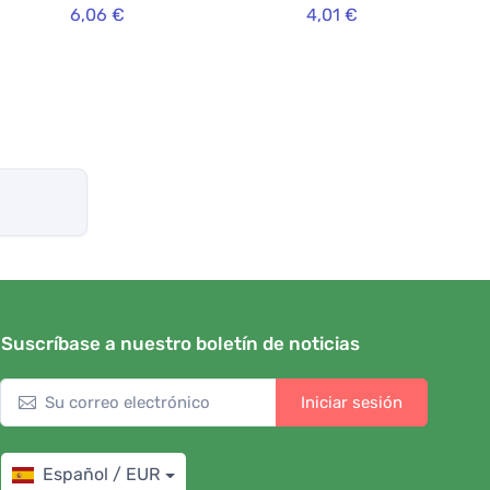
6,06 €
4,01 €
bambú
Suscríbase a nuestro boletín de noticias
Iniciar sesión
Español / EUR