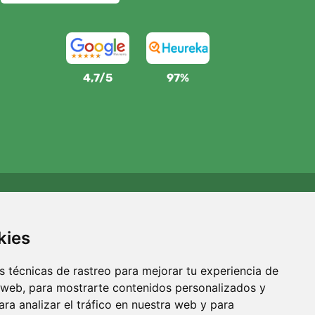
4,7/5
97%
Apoyamos a Trees.org
Por cada pedido plantamos un árbol. Leer más
Quiénes
kies
somos
.
 técnicas de rastreo para mejorar tu experiencia de
 web, para mostrarte contenidos personalizados y
ra analizar el tráfico en nuestra web y para