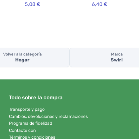
5,08 €
6,40 €
gotas
Volver a la categoría
Marca
Hogar
Swirl
Todo sobre la compra
Transporte y pago
Cambios, devoluciones y reclamaciones
Programa de fidelidad
Contacte con
Términos y condiciones