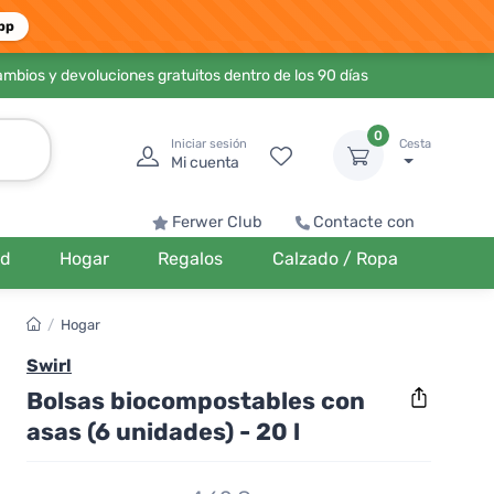
pp
ambios y devoluciones gratuitos dentro de los 90 días
0
Iniciar sesión
Cesta
Mi cuenta
Ferwer Club
Contacte con
ud
Hogar
Regalos
Calzado / Ropa
/
Hogar
Swirl
Bolsas biocompostables con
asas (6 unidades) - 20 l