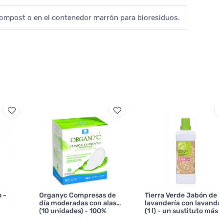
compost o en el contenedor marrón para bioresiduos.
 -
Organyc Compresas de
Tierra Verde Jabón de
día moderadas con alas
lavandería con lavand
(10 unidades) - 100%
(1 l) - un sustituto más
algodón orgánico, 3
suave del suavizante