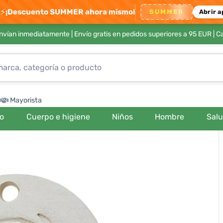
⚡
¡Descuento SUMMER ahora mismo!
SUMMER
Abrir a
envían inmediatamente |
Envío gratis en pedidos superiores a 95 EUR
| C
Mayorista
ro
Cuerpo e higiene
Niños
Hombre
Sal