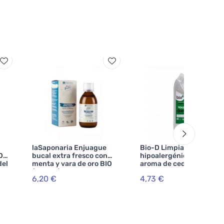
laSaponaria Enjuague
Bio-D Limpiador de WC
O
bucal extra fresco con
hipoalergénico con
del
menta y vara de oro BIO
aroma de cedro y pino
(250 ml)
6,20 €
4,73 €