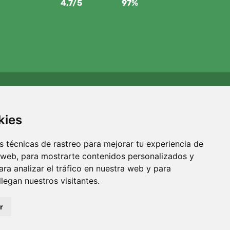
4,7/5
97%
Apoyamos a Trees.org
Por cada pedido plantamos un árbol. Leer más
Quiénes
kies
somos
.
 técnicas de rastreo para mejorar tu experiencia de
 web, para mostrarte contenidos personalizados y
ra analizar el tráfico en nuestra web y para
egan nuestros visitantes.
r