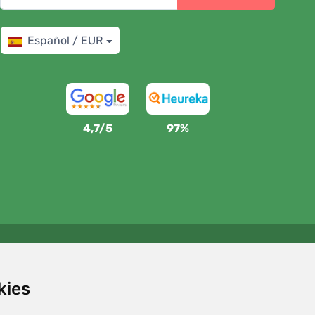
Español / EUR
4,7/5
97%
Apoyamos a Trees.org
Por cada pedido plantamos un árbol. Leer más
Quiénes
kies
somos
.