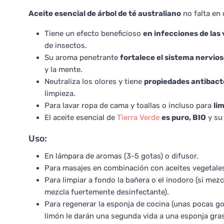
Aceite esencial de árbol de té australiano
no falta en
Tiene un efecto beneficioso
en infecciones de las 
de insectos.
Su aroma penetrante
fortalece el sistema nervio
y la mente.
Neutraliza los olores y tiene
propiedades antibact
limpieza.
Para lavar ropa de cama y toallas o incluso para
li
El aceite esencial de
Tierra Verde
es puro, BIO
y su 
Uso:
En lámpara de aromas (3-5 gotas) o difusor.
Para masajes en combinación con aceites vegetales 
Para limpiar a fondo la bañera o el inodoro (si mez
mezcla fuertemente desinfectante).
Para regenerar la esponja de cocina (unas pocas got
limón le darán una segunda vida a una esponja gras