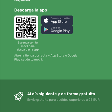
Descarga la app
Download on the
App Store
Get it on
Google Play
Escanea con tu
móvil para
descargar la app
Abre la tienda correcta – App Store o Google
Play según tu móvil.
Al día siguiente y de forma gratuita
Envío gratuito para pedidos superiores a 95 EUR