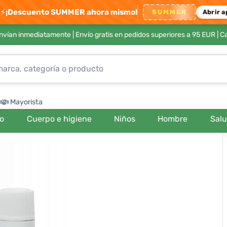
⚡
¡Descuento SUMMER ahora mismo!
SUMMER
Abrir a
envían inmediatamente |
Envío gratis en pedidos superiores a 95 EUR
| C
Mayorista
ro
Cuerpo e higiene
Niños
Hombre
Sal