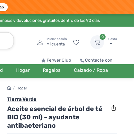
pp
ambios y devoluciones gratuitos dentro de los 90 días
0
Iniciar sesión
Cesta
Mi cuenta
Ferwer Club
Contacte con
ud
Hogar
Regalos
Calzado / Ropa
/
Hogar
Tierra Verde
Aceite esencial de árbol de té
BIO (30 ml) - ayudante
antibacteriano