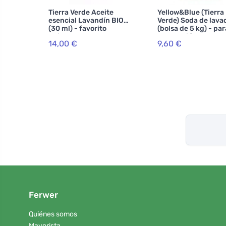
Tierra Verde Aceite
Yellow&Blue (Tierra
esencial Lavandín BIO
Verde) Soda de lava
(30 ml) - favorito
(bolsa de 5 kg) - par
universal
producción de polv
14,00 €
9,60 €
casero
Ferwer
Quiénes somos
Mayorista