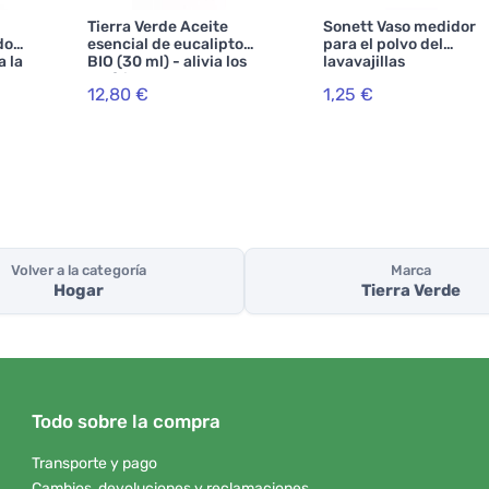
Tierra Verde Aceite
Sonett Vaso medidor
do
esencial de eucalipto
para el polvo del
a la
BIO (30 ml) - alivia los
lavavajillas
o
resfriados
12,80 €
1,25 €
Volver a la categoría
Marca
Hogar
Tierra Verde
Todo sobre la compra
Transporte y pago
Cambios, devoluciones y reclamaciones