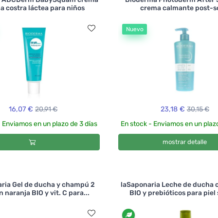
la costra láctea para niños
crema calmante post-s
Nuevo
16,07 €
20,91 €
23,18 €
30,15 €
- Enviamos en un plazo de 3 días
En stock - Enviamos en un plazo
mostrar detalle
ria Gel de ducha y champú 2
laSaponaria Leche de ducha 
n naranja BIO y vit. C para...
BIO y prebióticos para piel 