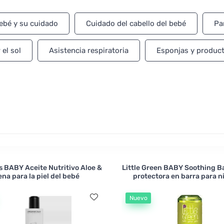
ebiótica Kvitok , que contiene proteínas de avena y es suav
cs saca al mercado una crema para bebés que contiene extra
bebé y su cuidado
Cuidado del cabello del bebé
Pa
el sol
Asistencia respiratoria
Esponjas y producto
s BABY Aceite Nutritivo Aloe &
Little Green BABY Soothing 
na para la piel del bebé
protectora en barra para ni
Nuevo