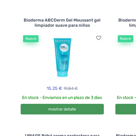
Bioderma ABCDerm Gel Moussant gel
Bioderm
limpiador suave para niños
lim
Nuevo
Nuevo
15,25 €
19,84 €
En stock - Enviamos en un plazo de 3 días
En stock 
mostrar detalle
URIAGE Bébé crema protectora para
Bioderm