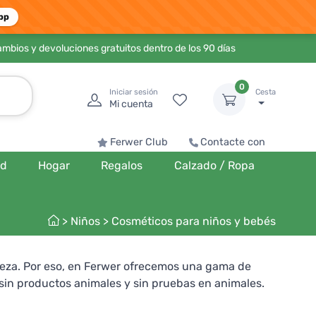
pp
ambios y devoluciones gratuitos dentro de los 90 días
0
Iniciar sesión
Cesta
Mi cuenta
Ferwer Club
Contacte con
ud
Hogar
Regalos
Calzado / Ropa
>
Niños
>
Cosméticos para niños y bebés
eza. Por eso, en Ferwer ofrecemos una gama de
 sin productos animales y sin pruebas en animales.
eligros innecesarios. Proteja la piel más delicada de