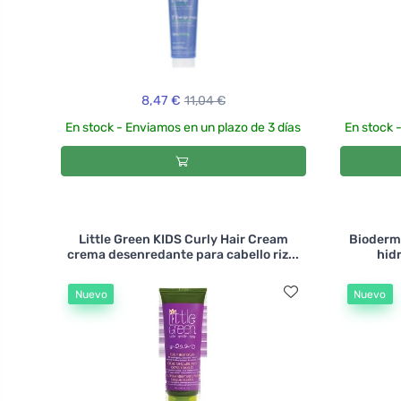
8,47 €
11,04 €
En stock - Enviamos en un plazo de 3 días
En stock 
Little Green KIDS Curly Hair Cream
Bioderm
crema desenredante para cabello riz...
hid
Nuevo
Nuevo