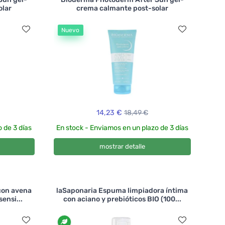
olar
crema calmante post-solar
Nuevo
14,23 €
18,49 €
 de 3 días
En stock - Enviamos en un plazo de 3 días
mostrar detalle
con avena
laSaponaria Espuma limpiadora íntima
sensi...
con aciano y prebióticos BIO (100...