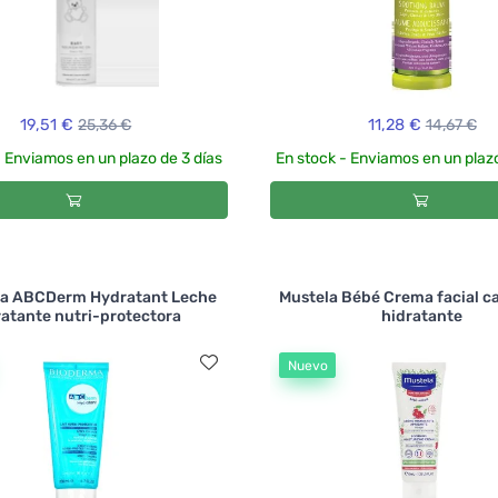
19,51 €
25,36 €
11,28 €
14,67 €
- Enviamos en un plazo de 3 días
En stock - Enviamos en un plazo
a ABCDerm Hydratant Leche
Mustela Bébé Crema facial c
ratante nutri-protectora
hidratante
Nuevo