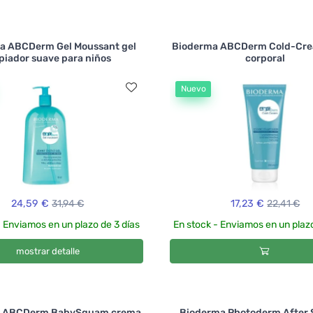
a ABCDerm Gel Moussant gel
Bioderma ABCDerm Cold-Cr
piador suave para niños
corporal
Nuevo
24,59 €
31,94 €
17,23 €
22,41 €
- Enviamos en un plazo de 3 días
En stock - Enviamos en un plazo
mostrar detalle
a ABCDerm BabySquam crema
Bioderma Photoderm After 