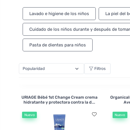
su bebé de las influencias externas con la Crema Pr
hidratada y flexible. Además, la marca Eco Cosmeti
Lavado e higiene de los niños
La piel del 
forma suave y delicada la piel de todo el cuerpo.
Cuidado de los niños durante y después de tomar 
Pasta de dientes para niños
Filtros
URIAGE Bébé 1st Change Cream crema
Organical
hidratante y protectora contra la d...
Ave
Nuevo
Nuevo