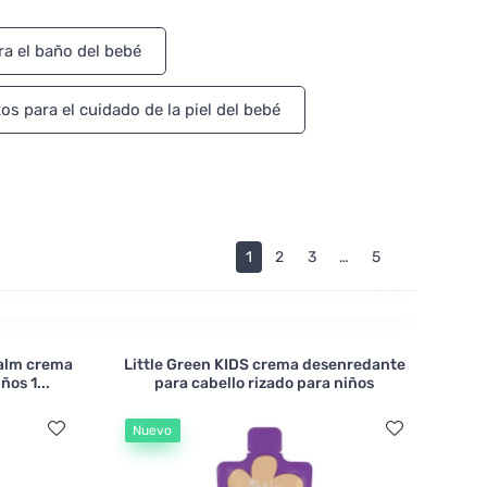
e con la piel sana y eczematosa, manteniéndola
ctos de espino amarillo y granada y que cuida de
ra el baño del bebé
s para el cuidado de la piel del bebé
1
2
3
…
5
Balm crema
Little Green KIDS crema desenredante
ños 1...
para cabello rizado para niños
Nuevo