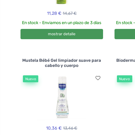
11,28 €
14,67 €
En stock - Enviamos en un plazo de 3 días
En stock 
mostrar detalle
Mustela Bébé Gel limpiador suave para
Bioderma
cabello y cuerpo
Nuevo
Nuevo
10,36 €
13,46 €