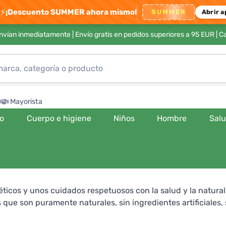
⚡
¡Descuento SUMMER ahora mismo!
SUMMER
Abrir a
envían inmediatamente |
Envío gratis en pedidos superiores a 95 EUR
| C
Mayorista
ro
Cuerpo e higiene
Niños
Hombre
Sal
cos y unos cuidados respetuosos con la salud y la natural
ue son puramente naturales, sin ingredientes artificiales,
 y delicadeza, y no tienes que preocuparte de exponerlos a p