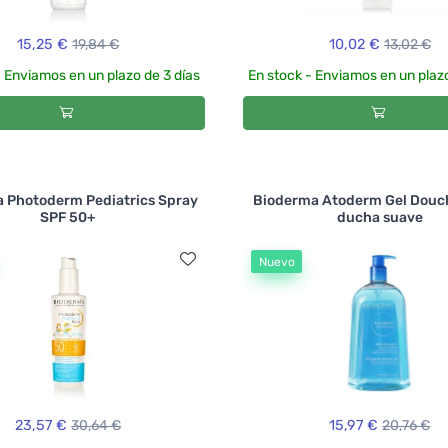
15,25 €
19,84 €
10,02 €
13,02 €
- Enviamos en un plazo de 3 días
En stock - Enviamos en un plazo
 Photoderm Pediatrics Spray
Bioderma Atoderm Gel Douch
SPF 50+
ducha suave
Nuevo
23,57 €
30,64 €
15,97 €
20,76 €