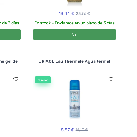
18,44 €
23,96 €
 de 3 días
En stock - Enviamos en un plazo de 3 días
e gel de
URIAGE Eau Thermale Agua termal
Nuevo
8,57 €
11,13 €