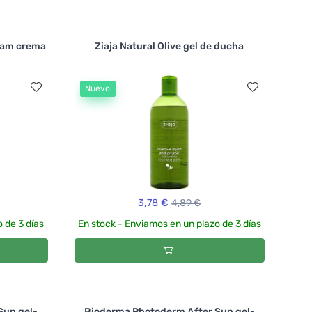
eam crema
Ziaja Natural Olive gel de ducha
Nuevo
3,78 €
4,89 €
 de 3 días
En stock - Enviamos en un plazo de 3 días
Sun gel-
Bioderma Photoderm After Sun gel-