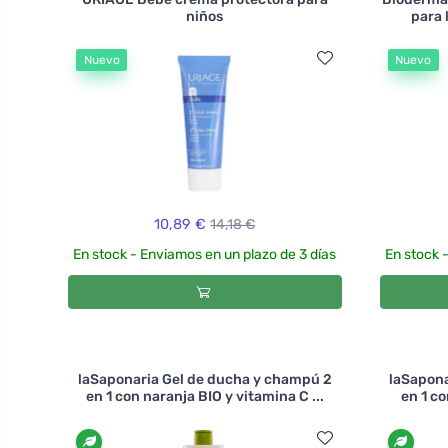
niños
para 
Nuevo
Nuevo
10,89 €
14,18 €
En stock - Enviamos en un plazo de 3 días
En stock 
laSaponaria Gel de ducha y champú 2
laSapona
en 1 con naranja BIO y vitamina C ...
en 1 co