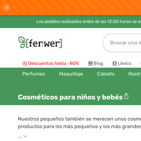
×
Los pedidos realizados antes de las 12:00 horas se 
Descuentos hasta -80%
Blog
Léxico
Perfumes
Maquillaje
Cabello
Rost
Cosméticos para niños y bebés
Nuestros pequeños también se merecen unos cosméti
productos para los más pequeños y los más grandes q
Cuidan la piel y el cabello de tus hijos con suavidad
...