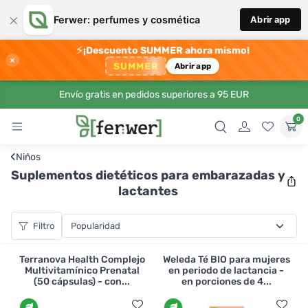
×
Ferwer: perfumes y cosmética
Abrir app
⚡
¡Descuento SUMMER ahora mismo!
×
SUMMER
Abrir app
Envío gratis en pedidos superiores a 95 EUR
0
‹
Niños
Suplementos dietéticos para embarazadas y
lactantes
Filtro
Terranova Health Complejo
Weleda Té BIO para mujeres
Multivitamínico Prenatal
en periodo de lactancia -
(50 cápsulas) - con...
en porciones de 4...