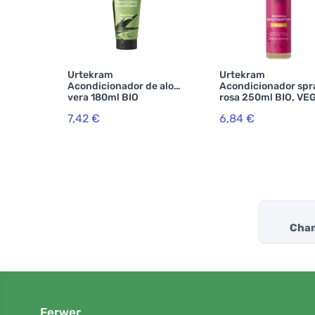
Urtekram
Urtekram
Acondicionador de aloe
Acondicionador spr
vera 180ml BIO
rosa 250ml BIO, VE
7,42 €
6,84 €
Cham
Ferwer