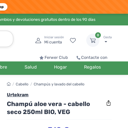
pp
ambios y devoluciones gratuitos dentro de los 90 días
0
Iniciar sesión
Cesta
Mi cuenta
Ferwer Club
Contacte con
bre
Salud
Hogar
Regalos
/
Cabello
/
Champús y lavado del cabello
Urtekram
Champú aloe vera - cabello
seco 250ml BIO, VEG