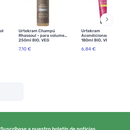
ol
Urtekram Champú
Urtekram
Rhassoul - para volumen
Acondicionador rosa
250ml BIO, VEG
180ml BIO, VEG
7,10 €
6,84 €
Suscríbase a nuestro boletín de noticias