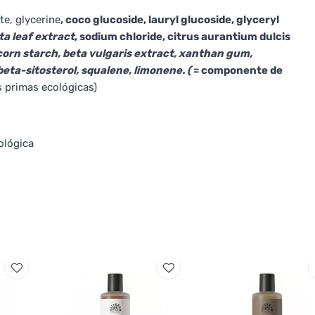
te, glycerine
, coco glucoside, lauryl glucoside, glyceryl
ta leaf extract
, sodium chloride, citrus aurantium dulcis
corn starch, beta vulgaris extract, xanthan gum,
 beta-sitosterol, squalene, limonene. (
= componente de
s primas ecológicas)
ológica