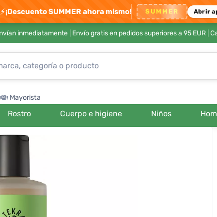
⚡
¡Descuento SUMMER ahora mismo!
SUMMER
Abrir a
envían inmediatamente |
Envío gratis en pedidos superiores a 95 EUR
| C
Mayorista
Rostro
Cuerpo e higiene
Niños
Hom