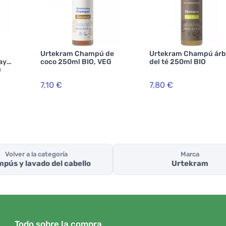
Urtekram Champú de
Urtekram Champú árb
ay
coco 250ml BIO, VEG
del té 250ml BIO
G
7,10 €
7,80 €
Volver a la categoría
Marca
pús y lavado del cabello
Urtekram
Todo sobre la compra