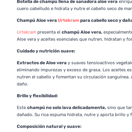
Botella de champú llena de sanadora aloe vera
enriqu
cuero cabelludo e hidrata y nutre el cabello seco de man
Champú Aloe vera
Urtekram
para cabello seco y dañ
Urtekram
presenta el
champú Aloe vera,
especialmente
Aloe vera y aceites esenciales que nutren, hidratan y fo
Cuidado y nutrición suave:
Extractos de Aloe vera
y suaves tensioactivos vegetale
eliminando impurezas y exceso de grasa. Los aceites ese
nutren el cabello y fomentan su circulación sanguínea. A
daño.
Brillo y flexibilidad:
Este
champú no solo lava delicadamente,
sino que tam
dañado. Su rica espuma hidrata, nutre y aporta brillo y fl
Composición natural y suave: