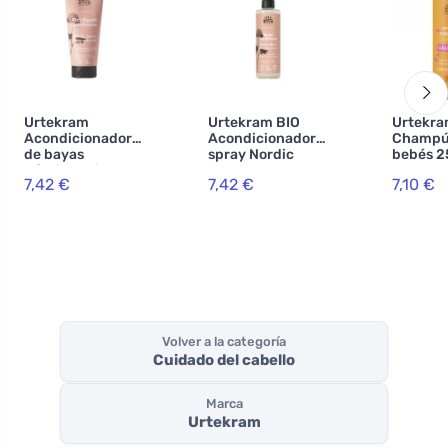
Urtekram
Urtekram BIO
Urtekr
Acondicionador
Acondicionador -
Champú
de bayas
spray Nordic
bebés 2
nórdicas bio 180
Berry 250 ml
VEG
7,42 €
7,42 €
7,10 €
ml
Volver a la categoría
Cuidado del cabello
Marca
Urtekram