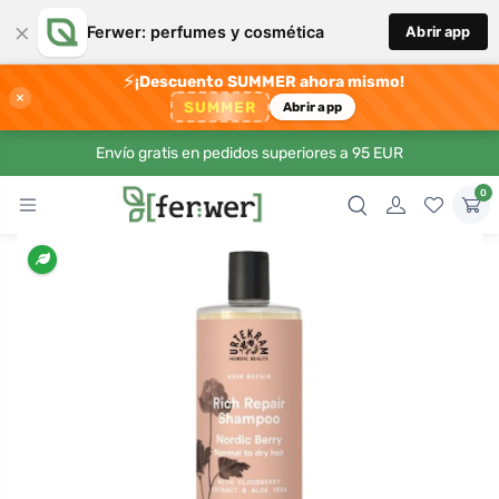
×
Ferwer: perfumes y cosmética
Abrir app
⚡
¡Descuento SUMMER ahora mismo!
×
SUMMER
Abrir app
Envío gratis en pedidos superiores a 95 EUR
0