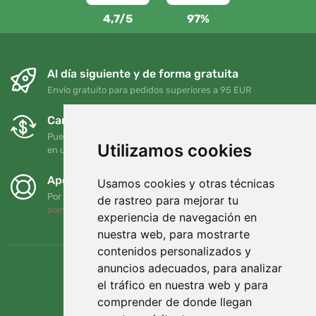
4,7/5
97%
Al día siguiente y de forma gratuita
Envío gratuito para pedidos superiores a 95 EUR
Cambios y devoluciones gratuitos
Puede devolver o cambiar su pedido en cualquier momento
Utilizamos cookies
en un plazo de 90 días
Apoyamos a Trees.org
Usamos cookies y otras técnicas
Por cada pedido plantamos un árbol. Leer más
Quiénes
de rastreo para mejorar tu
somos
.
experiencia de navegación en
nuestra web, para mostrarte
contenidos personalizados y
anuncios adecuados, para analizar
el tráfico en nuestra web y para
comprender de donde llegan