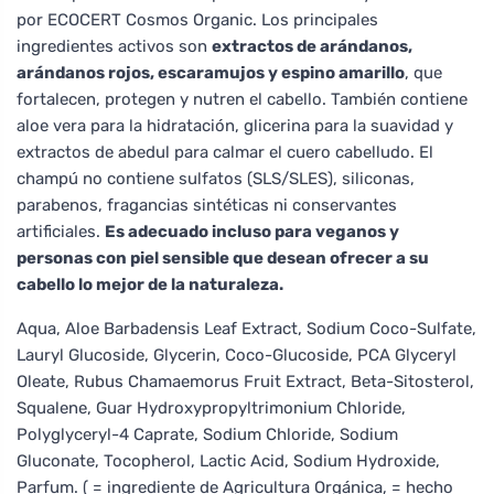
por ECOCERT Cosmos Organic. Los principales
ingredientes activos son
extractos de arándanos,
arándanos rojos, escaramujos y espino amarillo
, que
fortalecen, protegen y nutren el cabello. También contiene
aloe vera para la hidratación, glicerina para la suavidad y
extractos de abedul para calmar el cuero cabelludo. El
champú no contiene sulfatos (SLS/SLES), siliconas,
parabenos, fragancias sintéticas ni conservantes
artificiales.
Es adecuado incluso para veganos y
personas con piel sensible que desean ofrecer a su
cabello lo mejor de la naturaleza.
Aqua, Aloe Barbadensis Leaf Extract, Sodium Coco-Sulfate,
Lauryl Glucoside, Glycerin, Coco-Glucoside, PCA Glyceryl
Oleate, Rubus Chamaemorus Fruit Extract, Beta-Sitosterol,
Squalene, Guar Hydroxypropyltrimonium Chloride,
Polyglyceryl-4 Caprate, Sodium Chloride, Sodium
Gluconate, Tocopherol, Lactic Acid, Sodium Hydroxide,
Parfum. ( = ingrediente de Agricultura Orgánica, = hecho