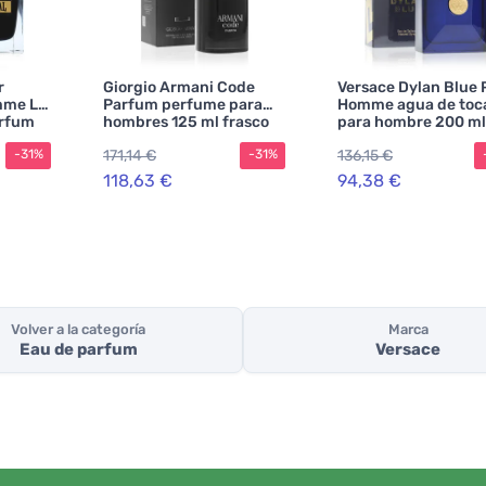
r
Giorgio Armani Code
Versace Dylan Blue 
mme Le
Parfum perfume para
Homme agua de toc
arfum
hombres 125 ml frasco
para hombre 200 ml
 ml
rellenable
171,14 €
136,15 €
-31%
-31%
118,63 €
94,38 €
Volver a la categoría
Marca
Eau de parfum
Versace