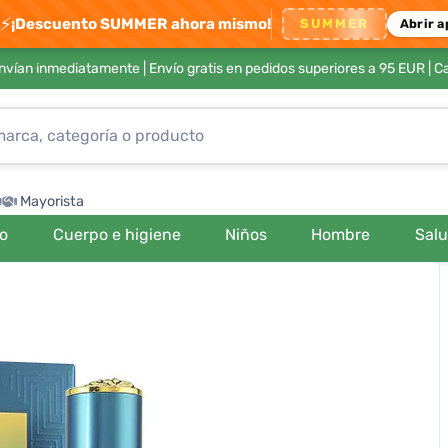
⚡
¡Descuento SUMMER ahora mismo!
SUMMER
Abrir a
envían inmediatamente |
Envío gratis en pedidos superiores a 95 EUR
| C
Mayorista
ro
Cuerpo e higiene
Niños
Hombre
Sal