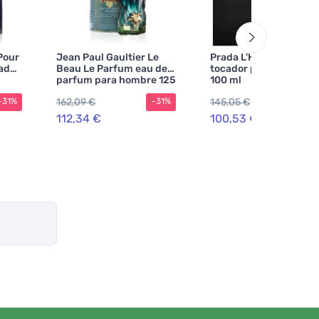
Pour
Jean Paul Gaultier Le
Prada L'Homme agua 
ador
Beau Le Parfum eau de
tocador para hombre
parfum para hombre 125
100 ml
ml
162,09 €
145,05 €
-31%
-31%
-3
112,34 €
100,53 €