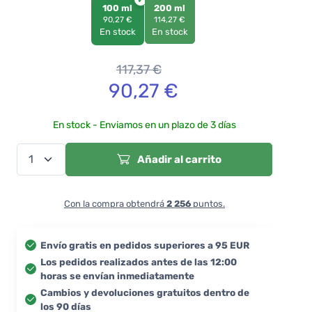
100 ml
200 ml
90,27 €
114,27 €
En stock
En stock
117,37
€
90,27
€
En stock - Enviamos en un plazo de 3 días
Añadir al carrito
Con la compra obtendrá
2 256
puntos.
Envío gratis en pedidos superiores a 95 EUR
Los pedidos realizados antes de las 12:00
horas se envían inmediatamente
Cambios y devoluciones gratuitos dentro de
los 90 días