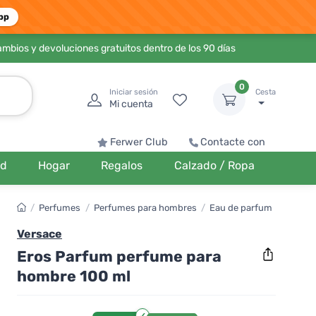
pp
ambios y devoluciones gratuitos dentro de los 90 días
0
Iniciar sesión
Cesta
Mi cuenta
Ferwer Club
Contacte con
ud
Hogar
Regalos
Calzado / Ropa
/
Perfumes
/
Perfumes para hombres
/
Eau de parfum
Versace
Eros Parfum perfume para
hombre 100 ml