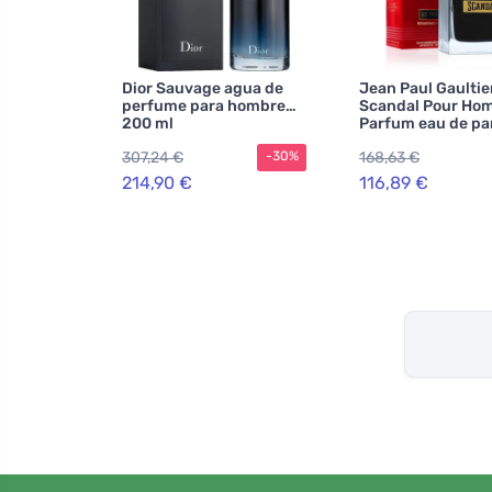
Dior Sauvage agua de
Jean Paul Gaultie
perfume para hombre
Scandal Pour Ho
200 ml
Parfum eau de p
para hombres 100
307,24 €
168,63 €
-30%
214,90 €
116,89 €