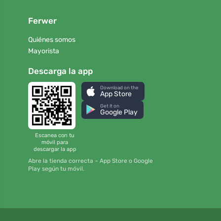
Ferwer
Quiénes somos
Mayorista
Descarga la app
Download on the
App Store
Get it on
Google Play
Escanea con tu
móvil para
descargar la app
Abre la tienda correcta – App Store o Google
Play según tu móvil.