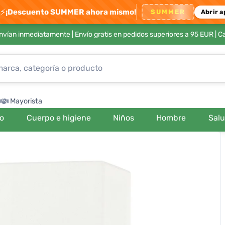
⚡
¡Descuento SUMMER ahora mismo!
SUMMER
Abrir a
envían inmediatamente |
Envío gratis en pedidos superiores a 95 EUR
| C
Mayorista
ro
Cuerpo e higiene
Niños
Hombre
Sal