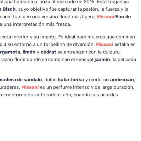
aliana homónima lanzó al mercado en 2015. Esta fragancia
n Bisch
, cuyo objetivo fue capturar la pasión, la fuerza y la
ació también una versión floral más ligera,
Missoni
Eau de
a una interpretación más fresca.
fuerza interior y su ímpetu. Es ideal para mujeres que dominan
do a su entorno a un torbellino de diversión.
Missoni
estalla en
rgamota
,
limón
y
cédrat
se entrelazan con la dulzura
corazón floral donde se combinan el sensual
jazmín
, la delicada
madera de sándalo
, dulce
haba tonka
y moderno
ambroxán
,
duraderas.
Missoni
es un perfume intenso y de larga duración,
 el nocturno durante todo el año, cuando sus acordes