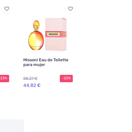
Missoni Eau de Toilette
para mujer
58,27 €
-23%
-23%
44,82 €