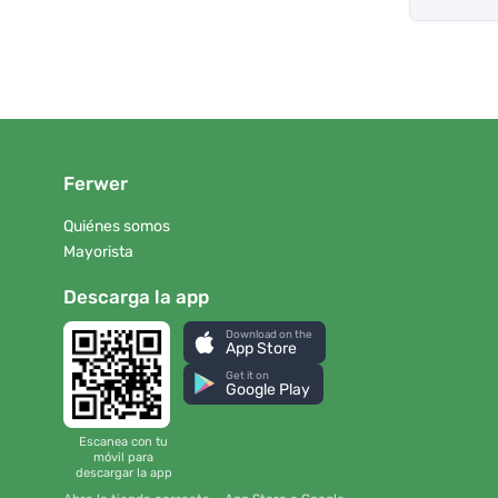
Ferwer
Quiénes somos
Mayorista
Descarga la app
Download on the
App Store
Get it on
Google Play
Escanea con tu
móvil para
descargar la app