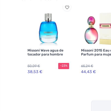
Missoni Wave agua de
Missoni 2015 Eau 
tocador para hombre
Parfum para muje
50,09 €
65,24 €
-23%
38,53 €
44,43 €