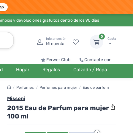
pp
ambios y devoluciones gratuitos dentro de los 90 días
0
Iniciar sesión
Cesta
Mi cuenta
Ferwer Club
Contacte con
ud
Hogar
Regalos
Calzado / Ropa
/
Perfumes
/
Perfumes para mujer
/
Eau de parfum
Missoni
2015 Eau de Parfum para mujer
100 ml