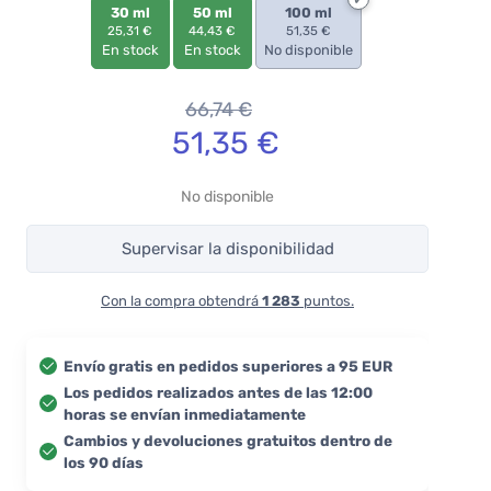
30 ml
50 ml
100 ml
25,31 €
44,43 €
51,35 €
En stock
En stock
No disponible
66,74
€
51,35
€
No disponible
Supervisar la disponibilidad
Con la compra obtendrá
1 283
puntos.
Envío gratis en pedidos superiores a 95 EUR
Los pedidos realizados antes de las 12:00
horas se envían inmediatamente
Cambios y devoluciones gratuitos dentro de
los 90 días