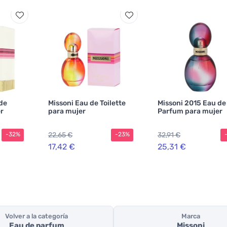
de
Missoni Eau de Toilette
Missoni 2015 Eau de
r
para mujer
Parfum para mujer
22,65 €
32,91 €
-32%
-23%
17,42 €
25,31 €
Volver a la categoría
Marca
Eau de parfum
Missoni