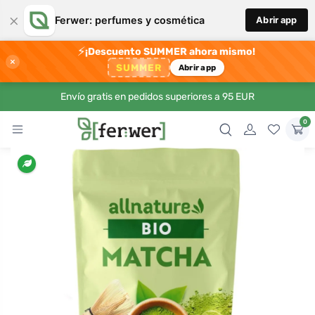
×
Ferwer: perfumes y cosmética
Abrir app
⚡
¡Descuento SUMMER ahora mismo!
×
SUMMER
Abrir app
Envío gratis en pedidos superiores a 95 EUR
0