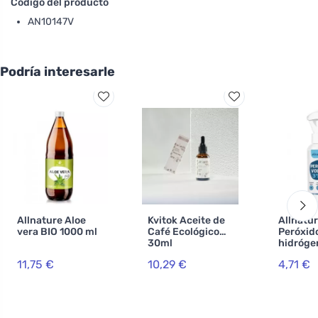
Código del producto
AN10147V
Podría interesarle
Allnature Aloe
Kvitok Aceite de
Allnatu
vera BIO 1000 ml
Café Ecológico
Peróxid
30ml
hidróge
500 ml
11,75 €
10,29 €
4,71 €