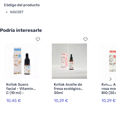
Código del producto
NAV287
Podría interesarle
Kvitok Suero
Kvitok Aceite de
Kvitok A
facial - Vitamina
fresa ecológico
rosa mo
C (10 ml) -
30ml
BIO (30 
efectos
prensado
10,45 €
10,29 €
10,29 €
antienvejecimien
to