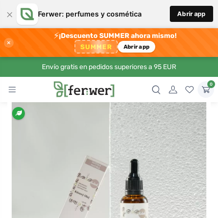
×
Ferwer: perfumes y cosmética
Abrir app
⚡
¡Descuento SUMMER ahora mismo!
×
SUMMER
Abrir app
Envío gratis en pedidos superiores a 95 EUR
0