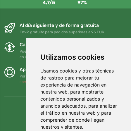
4,7/5
97%
Al día siguiente y de forma gratuita
Envío gratuito para pedidos superiores a 95 EUR
Cambios y devoluciones gratuitos
Puede devolver o cambiar su pedido en cualquier momento
Utilizamos cookies
en un plazo de 90 días
Apoyamos a Trees.org
Usamos cookies y otras técnicas
Por cada pedido plantamos un árbol. Leer más
Quiénes
de rastreo para mejorar tu
somos
.
experiencia de navegación en
nuestra web, para mostrarte
contenidos personalizados y
anuncios adecuados, para analizar
el tráfico en nuestra web y para
comprender de donde llegan
nuestros visitantes.