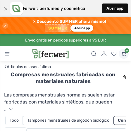
×
Ferwer: perfumes y cosmética
Abrir app
⚡
¡Descuento SUMMER ahora mismo!
×
SUMMER
Abrir app
Envío gratis en pedidos superiores a 95 EUR
0
‹
Artículos de aseo íntimo
Compresas menstruales fabricadas con
materiales naturales
Las compresas menstruales normales suelen estar
fabricadas con materiales sintéticos, que pueden
desprender fibras de algodón o madera e irritar la
...
delicada piel y las mucosas de tus partes íntimas. El
Todo
Tampones menstruales de algodón biológico
Compre
blanqueo con cloro, aunque produce un color
maravillosamente claro, deja residuos de dioxinas