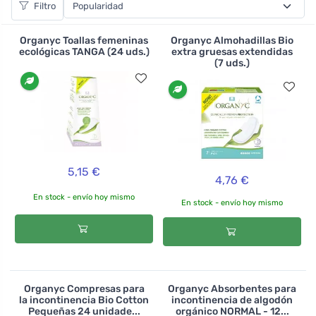
Filtro
tóxicas que luego tienen un efecto muy cercano en
nuestro organismo. Las almohadillas de algodón
Organyc Toallas femeninas
Organyc Almohadillas Bio
orgánico son suaves, no contienen sustancias nocivas,
ecológicas TANGA (24 uds.)
extra gruesas extendidas
(7 uds.)
absorben muy bien los líquidos y no están perfumadas
artificialmente. Puede elegir entre varios tipos para las
diferentes intensidades de la menstruación, compresas
para el uso diario normal o compresas de maternidad
para el periodo posparto.
5,15 €
4,76 €
En stock - envío hoy mismo
En stock - envío hoy mismo
Organyc Compresas para
Organyc Absorbentes para
la incontinencia Bio Cotton
incontinencia de algodón
Pequeñas 24 unidade...
orgánico NORMAL - 12...