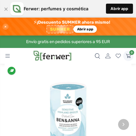
×
Ferwer: perfumes y cosmética
Abrir app
⚡
¡Descuento SUMMER ahora mismo!
×
SUMMER
Abrir app
Envío gratis en pedidos superiores a 95 EUR
0
›