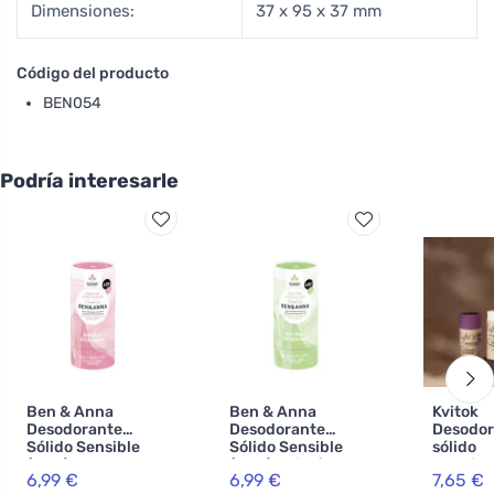
Dimensiones:
37 x 95 x 37 mm
Código del producto
BEN054
Podría interesarle
Ben & Anna
Ben & Anna
Kvitok
Desodorante
Desodorante
Desodor
Sólido Sensible
Sólido Sensible
sólido
(40 g) - Flor de
(40 g) - Limón y
Intoxica
6,99 €
6,99 €
7,65 €
Cerezo - sin
Lima - sin
hierbas 