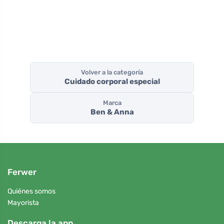
bicarbonato
bicarbonato
efectivo
sódico
sódico
horas
Volver a la categoría
Cuidado corporal especial
Marca
Ben & Anna
Ferwer
Quiénes somos
Mayorista
Descarga la app