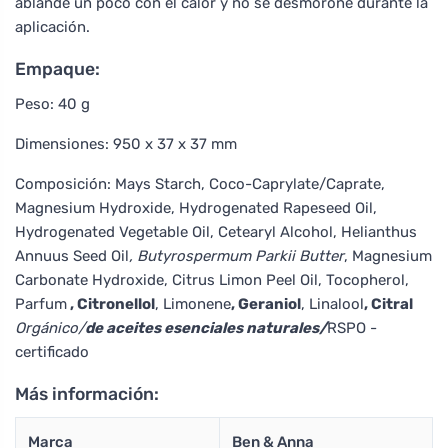
ablande un poco con el calor y no se desmorone durante la
aplicación.
Empaque:
Peso: 40 g
Dimensiones: 950 x 37 x 37 mm
Composición: Mays Starch, Coco-Caprylate/Caprate,
Magnesium Hydroxide, Hydrogenated Rapeseed Oil,
Hydrogenated Vegetable Oil, Cetearyl Alcohol, Helianthus
Annuus Seed Oil
, Butyrospermum Parkii Butter
, Magnesium
Carbonate Hydroxide, Citrus Limon Peel Oil, Tocopherol,
Parfum
, Citronellol
, Limonene
, Geraniol
, Linalool
, Citral
Orgánico/
de aceites esenciales naturales/
RSPO -
certificado
Más información:
Marca
Ben & Anna