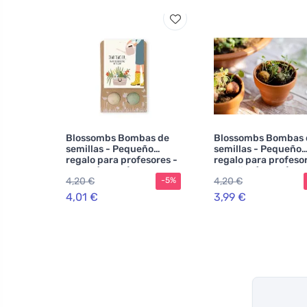
Blossombs Bombas de
Blossombs Bombas 
semillas - Pequeño
semillas - Pequeño
regalo para profesores -
regalo para profesor
Flores (2 uds.)
Conejito (2 uds.)
4,20 €
4,20 €
-5%
4,01 €
3,99 €