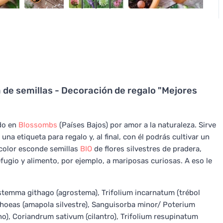
e semillas - Decoración de regalo "Mejores
ado en
Blossombs
(Países Bajos) por amor a la naturaleza. Sirve
una etiqueta para regalo y, al final, con él podrás cultivar un
icolor esconde semillas
BIO
de flores silvestres de pradera,
refugio y alimento, por ejemplo, a mariposas curiosas. A eso le
rostemma githago (agrostema), Trifolium incarnatum (trébol
 rhoeas (amapola silvestre), Sanguisorba minor/ Poterium
o), Coriandrum sativum (cilantro), Trifolium resupinatum