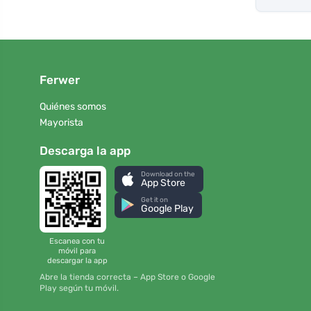
Ferwer
Quiénes somos
Mayorista
Descarga la app
Download on the
App Store
Get it on
Google Play
Escanea con tu
móvil para
descargar la app
Abre la tienda correcta – App Store o Google
Play según tu móvil.