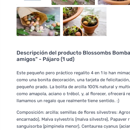
Descripción del producto
Blossombs Bomba d
amigos" - Pájaro (1 ud)
Este pequeño pero práctico regalito 4 en 1 lo han mim
como una bonita decoración, una tarjeta de felicitación, 
pequeño prado. La bolita de arcilla 100% natural y mult
como amapola, aciano o trébol, y, al florecer, ofrecerá 
llamamos un regalo que realmente tiene sentido. :)
Composición: arcilla; semillas de flores silvestres: Ag
encarnado), Malva sylvestris (malva silvestre), Papaver
sanguisorba (pimpinela menor), Centaurea cyanus (acian