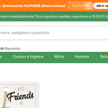
⚡
¡Descuento SUMMER ahora mismo!
SUMMER
Abrir a
envían inmediatamente |
Envío gratis en pedidos superiores a 95 EUR
| C
Mayorista
ro
Cuerpo e higiene
Niños
Hombre
Sal