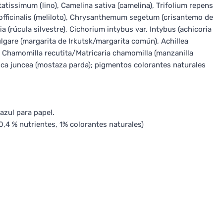
itatissimum (lino), Camelina sativa (camelina), Trifolium repens
s officinalis (meliloto), Chrysanthemum segetum (crisantemo de
ia (rúcula silvestre), Cichorium intybus var. Intybus (achicoria
re (margarita de Irkutsk/margarita común), Achillea
), Chamomilla recutita/Matricaria chamomilla (manzanilla
sica juncea (mostaza parda); pigmentos colorantes naturales
azul para papel.
 0,4 % nutrientes, 1% colorantes naturales)