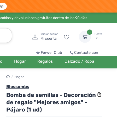
pp
ambios y devoluciones gratuitos dentro de los 90 días
0
Iniciar sesión
Cesta
Mi cuenta
Ferwer Club
Contacte con
ud
Hogar
Regalos
Calzado / Ropa
/
Hogar
Blossombs
Bomba de semillas - Decoración
de regalo "Mejores amigos" -
Pájaro (1 ud)