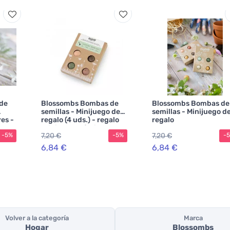
de
Blossombs Bombas de
Blossombs Bombas de
semillas - Minijuego de
semillas - Minijuego d
es -
regalo (4 uds.) - regalo
regalo
original y práctico a la
7,20 €
7,20 €
-5%
-5%
-
vez
6,84 €
6,84 €
Volver a la categoría
Marca
Hogar
Blossombs