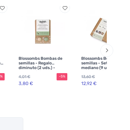
Blossombs Bombas de
Blossombs Bombas de
e
semillas - Regalo
semillas - Set de regalo
diminuto (2 uds.) -
mediano (9 unidades) -
regalo original y
regalo original y
4,01 €
13,60 €
5%
-5%
-5%
práctico a la vez
práctico a la vez
3,80 €
12,92 €