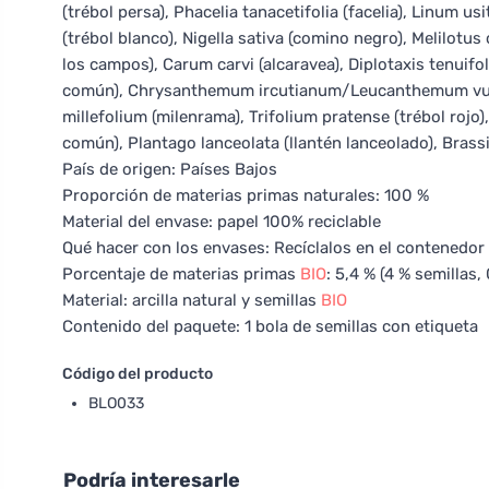
(trébol persa), Phacelia tanacetifolia (facelia), Linum us
(trébol blanco), Nigella sativa (comino negro), Melilotu
los campos), Carum carvi (alcaravea), Diplotaxis tenuifol
común), Chrysanthemum ircutianum/Leucanthemum vulga
millefolium (milenrama), Trifolium pratense (trébol rojo
común), Plantago lanceolata (llantén lanceolado), Bras
País de origen: Países Bajos
Proporción de materias primas naturales: 100 %
Material del envase: papel 100% reciclable
Qué hacer con los envases: Recíclalos en el contenedor 
Porcentaje de materias primas
BIO
: 5,4 % (4 % semillas,
Material: arcilla natural y semillas
BIO
Contenido del paquete: 1 bola de semillas con etiqueta
Código del producto
BLO033
Podría interesarle