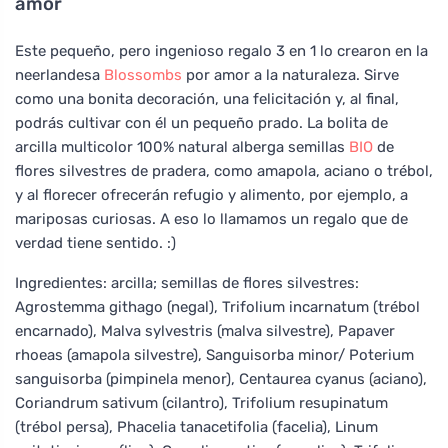
amor
Este pequeño, pero ingenioso regalo 3 en 1 lo crearon en la
neerlandesa
Blossombs
por amor a la naturaleza. Sirve
como una bonita decoración, una felicitación y, al final,
podrás cultivar con él un pequeño prado. La bolita de
arcilla multicolor 100% natural alberga semillas
BIO
de
flores silvestres de pradera, como amapola, aciano o trébol,
y al florecer ofrecerán refugio y alimento, por ejemplo, a
mariposas curiosas. A eso lo llamamos un regalo que de
verdad tiene sentido. :)
Ingredientes: arcilla; semillas de flores silvestres:
Agrostemma githago (negal), Trifolium incarnatum (trébol
encarnado), Malva sylvestris (malva silvestre), Papaver
rhoeas (amapola silvestre), Sanguisorba minor/ Poterium
sanguisorba (pimpinela menor), Centaurea cyanus (aciano),
Coriandrum sativum (cilantro), Trifolium resupinatum
(trébol persa), Phacelia tanacetifolia (facelia), Linum