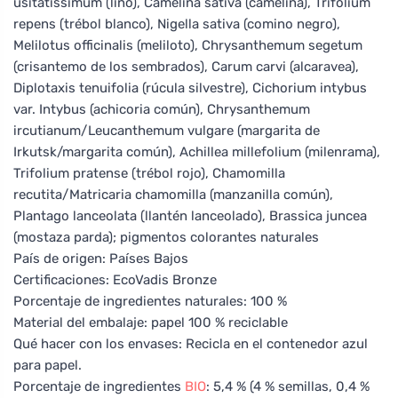
usitatissimum (lino), Camelina sativa (camelina), Trifolium
repens (trébol blanco), Nigella sativa (comino negro),
Melilotus officinalis (meliloto), Chrysanthemum segetum
(crisantemo de los sembrados), Carum carvi (alcaravea),
Diplotaxis tenuifolia (rúcula silvestre), Cichorium intybus
var. Intybus (achicoria común), Chrysanthemum
ircutianum/Leucanthemum vulgare (margarita de
Irkutsk/margarita común), Achillea millefolium (milenrama),
Trifolium pratense (trébol rojo), Chamomilla
recutita/Matricaria chamomilla (manzanilla común),
Plantago lanceolata (llantén lanceolado), Brassica juncea
(mostaza parda); pigmentos colorantes naturales
País de origen: Países Bajos
Certificaciones: EcoVadis Bronze
Porcentaje de ingredientes naturales: 100 %
Material del embalaje: papel 100 % reciclable
Qué hacer con los envases: Recicla en el contenedor azul
para papel.
Porcentaje de ingredientes
BIO
: 5,4 % (4 % semillas, 0,4 %