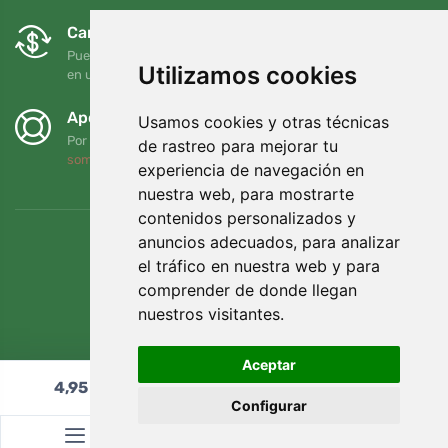
Cambios y devoluciones gratuitos
Puede devolver o cambiar su pedido en cualquier momento
Utilizamos cookies
en un plazo de 90 días
Apoyamos a Trees.org
Usamos cookies y otras técnicas
Por cada pedido plantamos un árbol. Leer más
Quiénes
de rastreo para mejorar tu
somos
.
experiencia de navegación en
nuestra web, para mostrarte
contenidos personalizados y
anuncios adecuados, para analizar
el tráfico en nuestra web y para
comprender de donde llegan
nuestros visitantes.
Aceptar
4,95
€
Añadir al carrito
Configurar
© Topshelf s.r.o. Todos los derechos reservados.