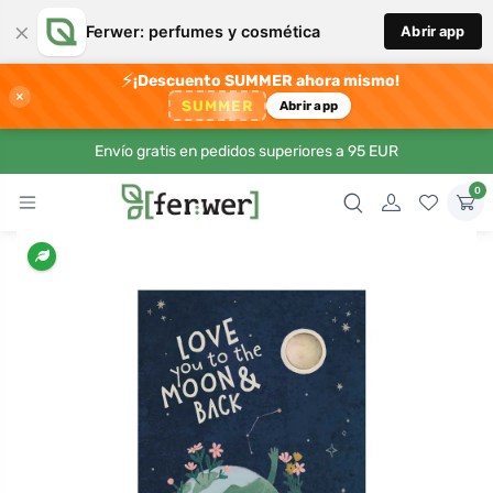
×
Ferwer: perfumes y cosmética
Abrir app
⚡
¡Descuento SUMMER ahora mismo!
×
SUMMER
Abrir app
Envío gratis en pedidos superiores a 95 EUR
0