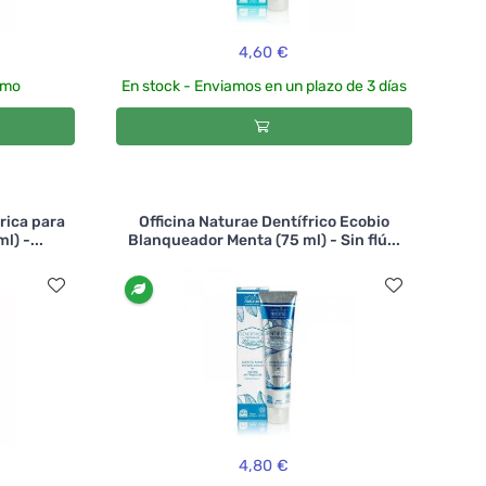
4,60 €
smo
En stock - Enviamos en un plazo de 3 días
rica para
Officina Naturae Dentífrico Ecobio
l) -...
Blanqueador Menta (75 ml) - Sin flú...
4,80 €