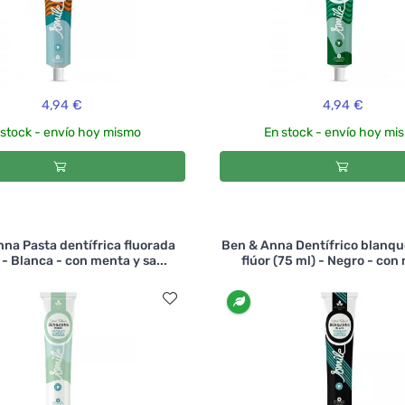
4,94 €
4,94 €
 stock - envío hoy mismo
En stock - envío hoy mi
na Pasta dentífrica fluorada
Ben & Anna Dentífrico blanq
 - Blanca - con menta y sa...
flúor (75 ml) - Negro - con 