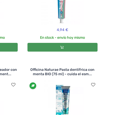
4,94 €
smo
En stock - envío hoy mismo
ueador con
Officina Naturae Pasta dentífrica con
ment...
menta BIO (75 ml) - cuida el esm...