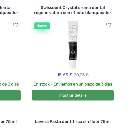
dental
Swissdent Crystal crema dental
anqueador
regeneradora con efecto blanqueador
Nuevo
15,63 €
20,33 €
 de 3 días
En stock - Enviamos en un plazo de 3 días
mostrar detalle
or 75 ml
Lavera Pasta dentífrica sin flúor 75ml