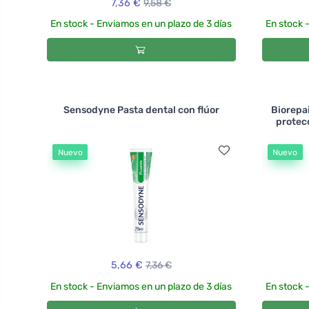
7,36 €
9,58 €
En stock - Enviamos en un plazo de 3 días
En stock 
Sensodyne Pasta dental con flúor
Biorepai
protecc
Nuevo
Nuevo
5,66 €
7,36 €
En stock - Enviamos en un plazo de 3 días
En stock 