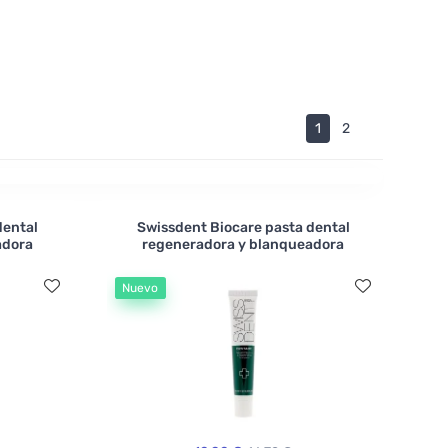
1
2
dental
Swissdent Biocare pasta dental
adora
regeneradora y blanqueadora
Nuevo