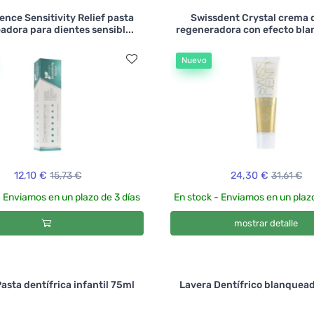
nce Sensitivity Relief pasta
Swissdent Crystal crema 
dora para dientes sensibl...
regeneradora con efecto bl
Nuevo
12,10 €
15,73 €
24,30 €
31,61 €
- Enviamos en un plazo de 3 días
En stock - Enviamos en un plazo
mostrar detalle
asta dentífrica infantil 75ml
Lavera Dentífrico blanquead