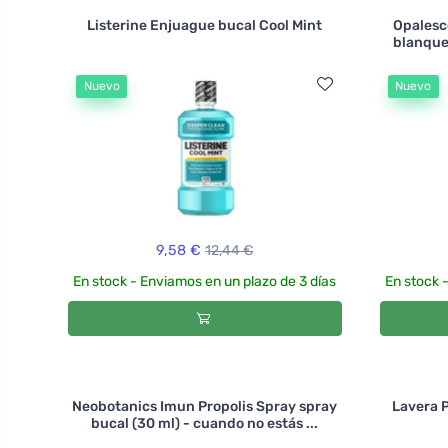
Listerine Enjuague bucal Cool Mint
Opalesce
blanquea
Nuevo
Nuevo
9,58 €
12,44 €
En stock - Enviamos en un plazo de 3 días
En stock 
Neobotanics Imun Propolis Spray spray
Lavera P
bucal (30 ml) - cuando no estás ...