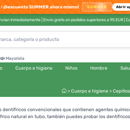
⚡
¡Descuento SUMMER ahora mismo!
SUMMER
Abrir a
envían inmediatamente |
Envío gratis en pedidos superiores a 95 EUR
| C
Mayorista
ro
Cuerpo e higiene
Niños
Hombre
Sal
>
Cuerpo e higiene
>
Cepillo
s dentífricos convencionales que contienen agentes químic
ico natural en tubo, también puedes probar los dentífricos 
las , que son ideales para viajar, o el dentífrico sólido Lam