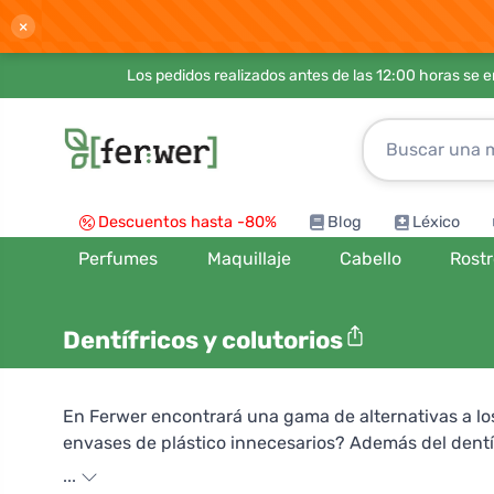
×
Los pedidos realizados antes de las 12:00 horas se 
Descuentos hasta -80%
Blog
Léxico
Perfumes
Maquillaje
Cabello
Rost
Dentífricos y colutorios
En Ferwer encontrará una gama de alternativas a lo
envases de plástico innecesarios? Además del dentífr
dientes sensibles en tarro , el dentífrico en pastil
...