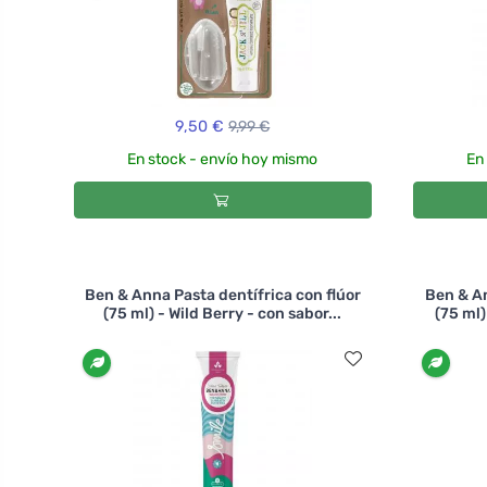
9,50 €
9,99 €
En stock - envío hoy mismo
En
Ben & Anna Pasta dentífrica con flúor
Ben & An
(75 ml) - Wild Berry - con sabor...
(75 ml)