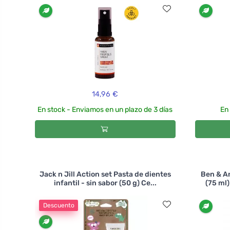
14,96 €
En stock - Enviamos en un plazo de 3 días
En
Jack n Jill Action set Pasta de dientes
Ben & An
infantil - sin sabor (50 g) Ce...
(75 ml)
Descuento