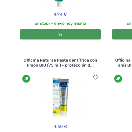
4,94 €
En stock - envío hoy mismo
En
Officina Naturae Pasta dentífrica con
Officina
limón BIO (75 ml) - protección d...
anís BI
4,60 €