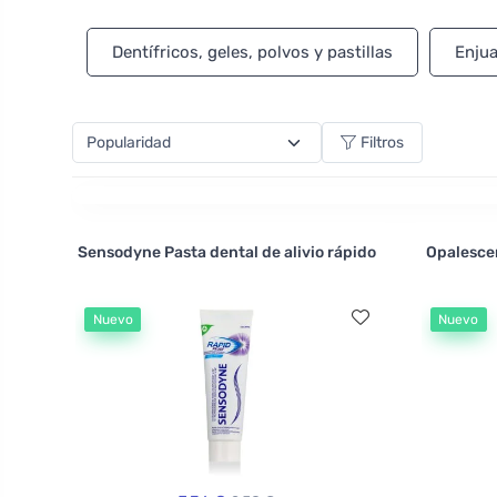
con un enjuague bucal, por ejemplo con naranja y xil
Dentífricos, geles, polvos y pastillas
Enjua
Filtros
Sensodyne Pasta dental de alivio rápido
Opalescen
Nuevo
Nuevo