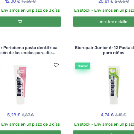
12,00 €
15,58 €
20,81 €
27,06 €
- Enviamos en un plazo de 3 días
En stock - Enviamos en un plazo
mostrar detalle
r Peribioma pasta dentífrica
Biorepair Junior 6-12 Pasta 
ión de las encías para die...
para niños
Nuevo
5,28 €
6,87 €
4,74 €
6,15 €
- Enviamos en un plazo de 3 días
En stock - Enviamos en un plazo