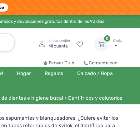
pp
ambios y devoluciones gratuitos dentro de los 90 días
0
Iniciar sesión
Cesta
Mi cuenta
Ferwer Club
Contacte con
ud
Hogar
Regalos
Calzado / Ropa
s de dientes e higiene bucal
>
Dentífricos y colutorios
os espumantes y blanqueadores. ¿Quiere evitar los
en tubos retornables de Kvitok, el dentífrico para
azuna. También puedes complementar tu cuidado bucal