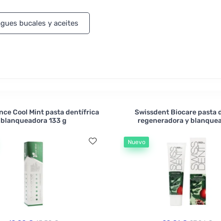
itol o menta y vara de oro.
gues bucales y aceites
ce Cool Mint pasta dentífrica
Swissdent Biocare pasta 
blanqueadora 133 g
regeneradora y blanque
Nuevo