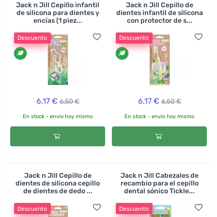
Jack n Jill Cepillo infantil
Jack n Jill Cepillo de
de silicona para dientes y
dientes infantil de silicona
encías (1 piez...
con protector de s...
Descuento
Descuento
6,17 €
6,17 €
6,50 €
6,50 €
En stock - envío hoy mismo
En stock - envío hoy mismo
Jack n Jill Cepillo de
Jack n Jill Cabezales de
dientes de silicona cepillo
recambio para el cepillo
de dientes de dedo ...
dental sónico Tickle...
Descuento
Descuento