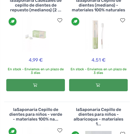
laSaponaria Cabezales de
laSaponaria Cepillo de
cepillo de dientes de
dientes (mediano) -
repuesto (medianos) (2 ...
materiales 100% naturales
4,99 €
4,51 €
En stock - Enviamos en un plazo de
En stock - Enviamos en un plazo de
3 días
3 días
laSaponaria Cepillo de
laSaponaria Cepillo de
dientes para niños - verde
dientes para niños -
- materiales 100% na...
albaricoque - materiales
1...