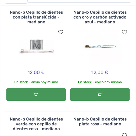
fabrican con madera de bambú utilizando un mínimo de
agua y los cepillos de cabezal intercambiable TIO se
Nano-b Cepillo de dientes
Nano-b Cepillo de dientes
fabrican con caña de azúcar y fibras de madera.
con plata translúcida -
con oro y carbón activado
mediano
azul - mediano
Además de los cepillos de dientes para adultos,
también encontrará cepillos de dientes para niños e
interdentales.
12,00 €
12,00 €
En stock - envío hoy mismo
En stock - envío hoy mismo
Nano-b Cepillo de dientes
Nano-b Cepillo de dientes
verde con cepillo de
plata rosa - mediano
dientes rosa - mediano