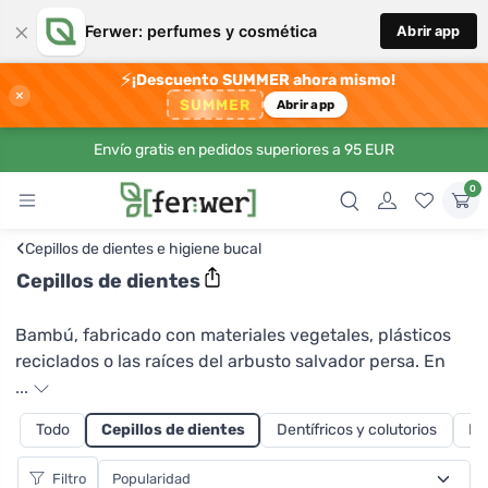
×
Ferwer: perfumes y cosmética
Abrir app
⚡
¡Descuento SUMMER ahora mismo!
×
SUMMER
Abrir app
Envío gratis en pedidos superiores a 95 EUR
0
‹
Cepillos de dientes e higiene bucal
Cepillos de dientes
Bambú, fabricado con materiales vegetales, plásticos
reciclados o las raíces del arbusto salvador persa. En
Ferwer hay algo para todos los gustos, sólo tienes que
...
decidir cuál de los materiales ecológicos y sostenibles
Todo
Cepillos de dientes
Dentífricos y colutorios
Ra
prefieres. La marca Preserve fabrica sus cepillos a partir
de vasos de yogur reciclados, los cepillos Hydrophil se
Filtro