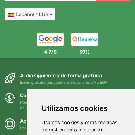
Español / EUR
4,7/5
97%
Al día siguiente y de forma gratuita
Envío gratuito para pedidos superiores a 95 EUR
Cambios y devoluciones gratuitos
Puede devolver o cambiar su pedido en cualquier momento
Utilizamos cookies
en un plazo de 90 días
Apoyamos a Trees.org
Usamos cookies y otras técnicas
Por cada pedido plantamos un árbol. Leer más
Quiénes
de rastreo para mejorar tu
somos
.