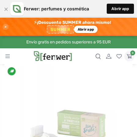
×
Ferwer: perfumes y cosmética
Abrir app
⚡
¡Descuento SUMMER ahora mismo!
×
SUMMER
Abrir app
Envío gratis en pedidos superiores a 95 EUR
0