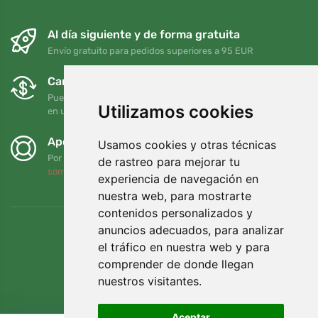
Al día siguiente y de forma gratuita
Envío gratuito para pedidos superiores a 95 EUR
Cambios y devoluciones gratuitos
Puede devolver o cambiar su pedido en cualquier momento
Utilizamos cookies
en un plazo de 90 días
Apoyamos a Trees.org
Usamos cookies y otras técnicas
Por cada pedido plantamos un árbol. Leer más
Quiénes
de rastreo para mejorar tu
somos
.
experiencia de navegación en
nuestra web, para mostrarte
contenidos personalizados y
anuncios adecuados, para analizar
el tráfico en nuestra web y para
comprender de donde llegan
nuestros visitantes.
Aceptar