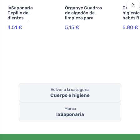
laSaponaria
Organyc Cuadros
Organyc
Cepillo de
de algodón de
higiénic
dientes
limpieza para
bebés B
(mediano) -
niños (60
unidade
4,51 €
5,15 €
5,80 €
materiales 100%
unidades) - 100%
naturales
algodón orgánico
Volver a la categoría
Cuerpo e higiene
Marca
laSaponaria