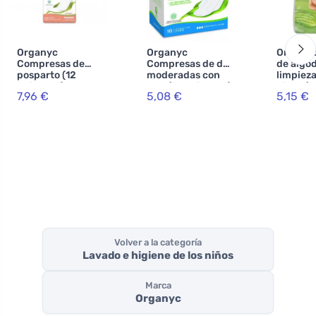
Organyc
Organyc
Organyc
Compresas de
Compresas de día
de algo
posparto (12
moderadas con
limpieza
unidades) - 100%
alas (10 unidades)
niños (6
7,96 €
5,08 €
5,15 €
algodón
- 100% algodón
unidade
orgánico, 6 gotas
orgánico, 3 gotas
algodón
Volver a la categoría
Lavado e higiene de los niños
Marca
Organyc