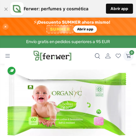
×
Ferwer: perfumes y cosmética
Abrir app
⚡
¡Descuento SUMMER ahora mismo!
×
SUMMER
Abrir app
Envío gratis en pedidos superiores a 95 EUR
0