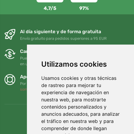
4,7/5
97%
Al día siguiente y de forma gratuita
Envío gratuito para pedidos superiores a 95 EUR
Cambios y devoluciones gratuitos
Puede devolver o cambiar su pedido en cualquier momento
Utilizamos cookies
en un plazo de 90 días
Apoyamos a Trees.org
Usamos cookies y otras técnicas
Por cada pedido plantamos un árbol. Leer más
Quiénes
de rastreo para mejorar tu
somos
.
experiencia de navegación en
nuestra web, para mostrarte
contenidos personalizados y
anuncios adecuados, para analizar
el tráfico en nuestra web y para
comprender de donde llegan