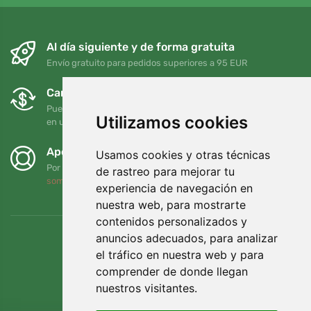
Al día siguiente y de forma gratuita
Envío gratuito para pedidos superiores a 95 EUR
Cambios y devoluciones gratuitos
Puede devolver o cambiar su pedido en cualquier momento
Utilizamos cookies
en un plazo de 90 días
Apoyamos a Trees.org
Usamos cookies y otras técnicas
Por cada pedido plantamos un árbol. Leer más
Quiénes
de rastreo para mejorar tu
somos
.
experiencia de navegación en
nuestra web, para mostrarte
contenidos personalizados y
anuncios adecuados, para analizar
el tráfico en nuestra web y para
comprender de donde llegan
nuestros visitantes.