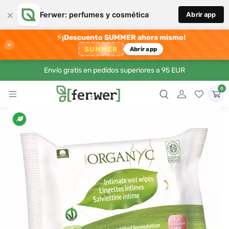
×
Ferwer: perfumes y cosmética
Abrir app
⚡
¡Descuento SUMMER ahora mismo!
×
SUMMER
Abrir app
Envío gratis en pedidos superiores a 95 EUR
0