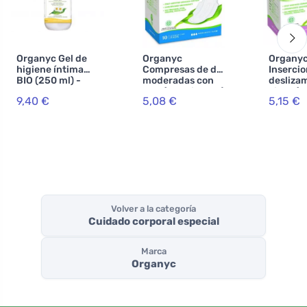
Organyc Gel de
Organyc
Organy
higiene íntima
Compresas de día
Insercio
BIO (250 ml) -
moderadas con
desliza
con extracto de
alas (10 unidades)
Light (2
9,40 €
5,08 €
5,15 €
manzanilla y
- 100% algodón
unidade
caléndula
orgánico, 3 gotas
algodón
biológic
Volver a la categoría
Cuidado corporal especial
Marca
Organyc