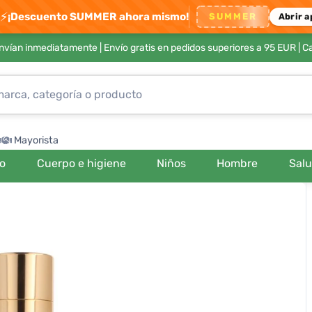
⚡
¡Descuento SUMMER ahora mismo!
SUMMER
Abrir a
envían inmediatamente |
Envío gratis en pedidos superiores a 95 EUR
| C
Mayorista
ro
Cuerpo e higiene
Niños
Hombre
Sal