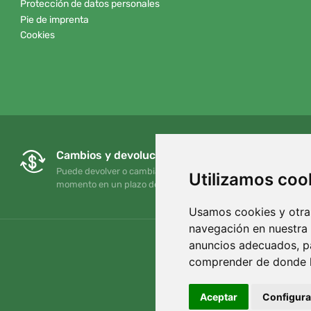
Protección de datos personales
Pie de imprenta
Cookies
Cambios y devoluciones gratuitos
Puede devolver o cambiar su pedido en cualquier
Utilizamos coo
momento en un plazo de 90 días
Usamos cookies y otras
navegación en nuestra
anuncios adecuados, pa
comprender de donde ll
Aceptar
Configura