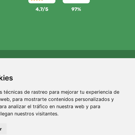
4,7/5
97%
Apoyamos a Trees.org
Por cada pedido plantamos un árbol. Leer más
Quiénes
kies
somos
.
 técnicas de rastreo para mejorar tu experiencia de
 web, para mostrarte contenidos personalizados y
ra analizar el tráfico en nuestra web y para
egan nuestros visitantes.
r