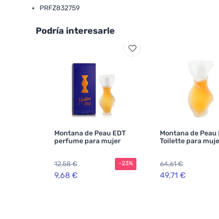
PRFZ832759
Podría interesarle
Montana de Peau EDT
Montana de Peau 
perfume para mujer
Toilette para muj
12,58 €
64,61 €
-23%
9,68 €
49,71 €