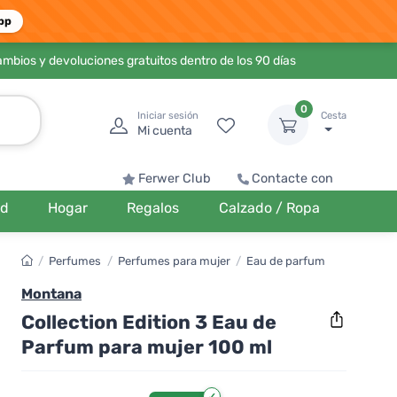
pp
ambios y devoluciones gratuitos dentro de los 90 días
0
Iniciar sesión
Cesta
Mi cuenta
Ferwer Club
Contacte con
ud
Hogar
Regalos
Calzado / Ropa
/
Perfumes
/
Perfumes para mujer
/
Eau de parfum
Montana
Collection Edition 3 Eau de
Parfum para mujer 100 ml