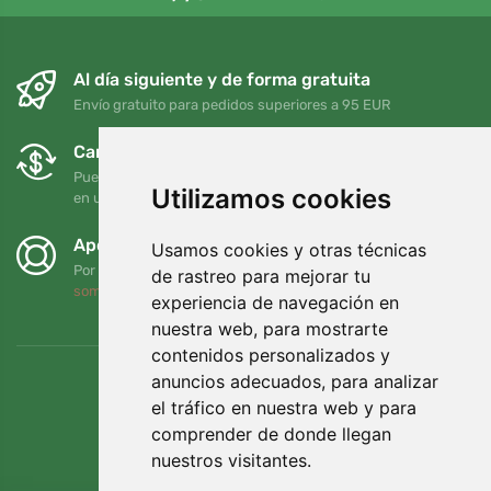
Al día siguiente y de forma gratuita
Envío gratuito para pedidos superiores a 95 EUR
Cambios y devoluciones gratuitos
Puede devolver o cambiar su pedido en cualquier momento
Utilizamos cookies
en un plazo de 90 días
Apoyamos a Trees.org
Usamos cookies y otras técnicas
Por cada pedido plantamos un árbol. Leer más
Quiénes
de rastreo para mejorar tu
somos
.
experiencia de navegación en
nuestra web, para mostrarte
contenidos personalizados y
anuncios adecuados, para analizar
el tráfico en nuestra web y para
comprender de donde llegan
nuestros visitantes.