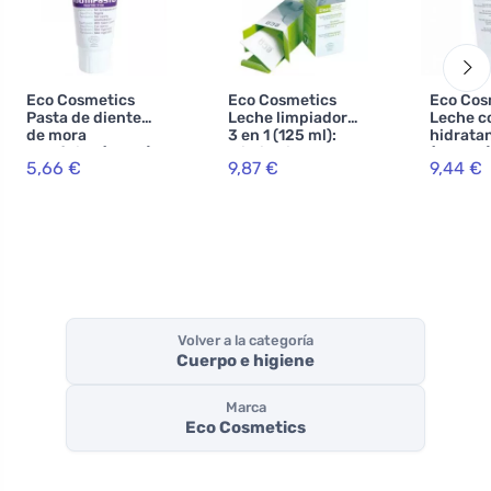
Eco Cosmetics
Eco Cosmetics
Eco Cos
Pasta de dientes
Leche limpiadora
Leche c
de mora
3 en 1 (125 ml):
hidrata
ecológica (75 ml)
elimina incluso el
(200 ml)
5,66 €
9,87 €
9,44 €
- sin flúor
maquillaje
hoja de 
resistente al
granad
agua
Volver a la categoría
Cuerpo e higiene
Marca
Eco Cosmetics