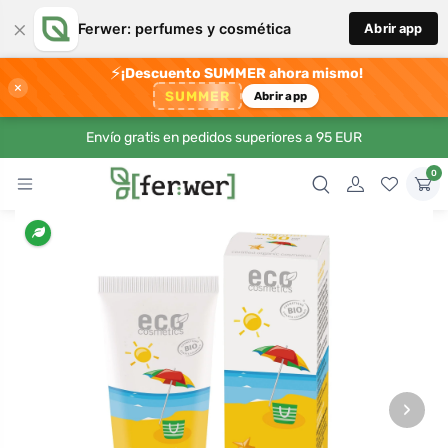
×
Ferwer: perfumes y cosmética
Abrir app
⚡
¡Descuento SUMMER ahora mismo!
×
SUMMER
Abrir app
Envío gratis en pedidos superiores a 95 EUR
0
›