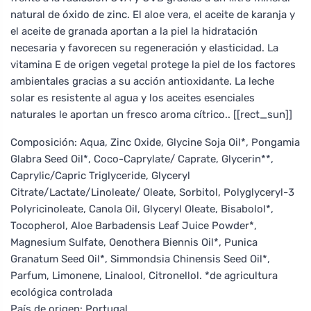
natural de óxido de zinc. El aloe vera, el aceite de karanja y
el aceite de granada aportan a la piel la hidratación
necesaria y favorecen su regeneración y elasticidad. La
vitamina E de origen vegetal protege la piel de los factores
ambientales gracias a su acción antioxidante. La leche
solar es resistente al agua y los aceites esenciales
naturales le aportan un fresco aroma cítrico.. [[rect_sun]]
Composición: Aqua, Zinc Oxide, Glycine Soja Oil*, Pongamia
Glabra Seed Oil*, Coco-Caprylate/ Caprate, Glycerin**,
Caprylic/Capric Triglyceride, Glyceryl
Citrate/Lactate/Linoleate/ Oleate, Sorbitol, Polyglyceryl-3
Polyricinoleate, Canola Oil, Glyceryl Oleate, Bisabolol*,
Tocopherol, Aloe Barbadensis Leaf Juice Powder*,
Magnesium Sulfate, Oenothera Biennis Oil*, Punica
Granatum Seed Oil*, Simmondsia Chinensis Seed Oil*,
Parfum, Limonene, Linalool, Citronellol. *de agricultura
ecológica controlada
País de origen: Portugal