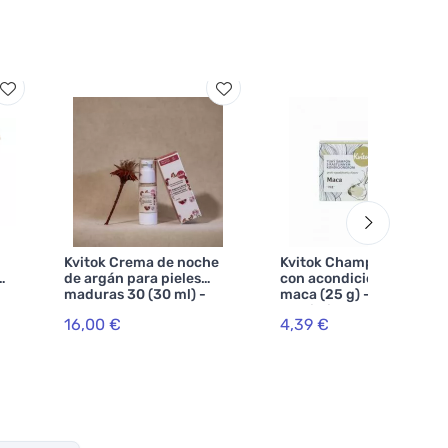
Kvitok Crema de noche
Kvitok Champú sólido
de argán para pieles
con acondicionador de
maduras 30 (30 ml) -
maca (25 g) - estimula el
retrasa el
crecimiento del cabello
16,00 €
4,39 €
envejecimiento de la piel