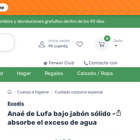
pp
ambios y devoluciones gratuitos dentro de los 90 días
0
Iniciar sesión
Cesta
Mi cuenta
Ferwer Club
Contacte con
ud
Hogar
Regalos
Calzado / Ropa
/
Cuerpo e higiene
/
Cuidado corporal especial
Ecodis
Anaé de Lufa bajo jabón sólido -
absorbe el exceso de agua