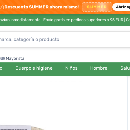
⚡
¡Descuento SUMMER ahora mismo!
SUMMER
Abrir a
envían inmediatamente |
Envío gratis en pedidos superiores a 95 EUR
| C
Mayorista
ro
Cuerpo e higiene
Niños
Hombre
Sal