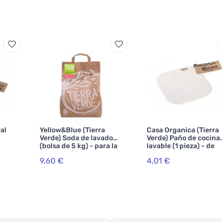
al
Yellow&Blue (Tierra
Casa Organica (Tierra
Verde) Soda de lavado
Verde) Paño de cocina
(bolsa de 5 kg) - para la
lavable (1 pieza) - de
producción de polvo
algodón ecológico y
9,60 €
4,01 €
casero
bambú