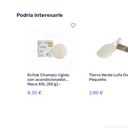
Podría interesarle
Kvitok Champú rígido
Tierra Verde Lufa Ov
con acondicionador
Pequeño
Maca XXL (50 g) -
estimula el crecimiento
8,35 €
2,80 €
del cabello