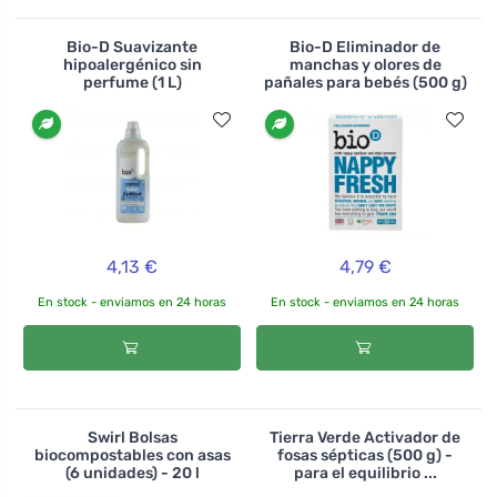
Bio-D Suavizante
Bio-D Eliminador de
hipoalergénico sin
manchas y olores de
perfume (1 L)
pañales para bebés (500 g)
4,13 €
4,79 €
En stock - enviamos en 24 horas
En stock - enviamos en 24 horas
Swirl Bolsas
Tierra Verde Activador de
biocompostables con asas
fosas sépticas (500 g) -
(6 unidades) - 20 l
para el equilibrio ...