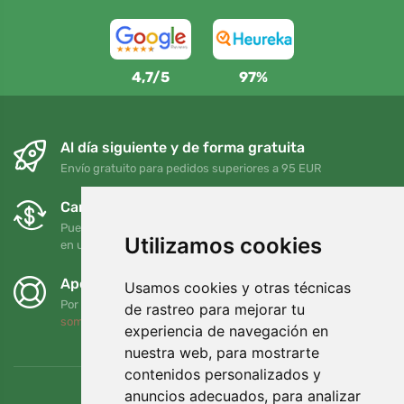
4,7/5
97%
Al día siguiente y de forma gratuita
Envío gratuito para pedidos superiores a 95 EUR
Cambios y devoluciones gratuitos
Puede devolver o cambiar su pedido en cualquier momento
Utilizamos cookies
en un plazo de 90 días
Apoyamos a Trees.org
Usamos cookies y otras técnicas
Por cada pedido plantamos un árbol. Leer más
Quiénes
de rastreo para mejorar tu
somos
.
experiencia de navegación en
nuestra web, para mostrarte
contenidos personalizados y
anuncios adecuados, para analizar