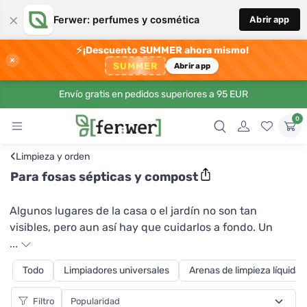
×
Ferwer: perfumes y cosmética
Abrir app
⚡
¡Descuento SUMMER ahora mismo!
×
SUMMER
Abrir app
Envío gratis en pedidos superiores a 95 EUR
0
‹
Limpieza y orden
Para fosas sépticas y compost
Algunos lugares de la casa o el jardín no son tan
visibles, pero aun así hay que cuidarlos a fondo. Un
activador de fosa séptica de Yellow&Blue le
...
proporcionará un cuidado suave de la fosa séptica. Se
Todo
Limpiadores universales
Arenas de limpieza líquidas
trata de un producto biológicamente activo que acelera
la descomposición de la materia orgánica en fosas
Filtro