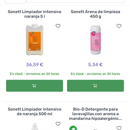
sépticas, alcantarillas, depuradoras domésticas o
inodoros secos. Su uso regular también elimina los
Sonett Limpiador intensivo
Sonett Arena de limpieza
olores. Tierra Verde no se ha olvidado del compost y
naranja 5 l
450 g
también ha traído un acelerador similar para él. El
acelerador de compost es una mezcla de enzimas y
bacterias que ayudan a descomponer la materia
orgánica sin perder su valor.
36,59 €
5,34 €
En stock - enviamos en 24 horas
En stock - enviamos en 24 horas
Sonett Limpiador intensivo
Bio-D Detergente para
de naranja 500 ml
lavavajillas con aroma a
mandarina hipoalergénic...